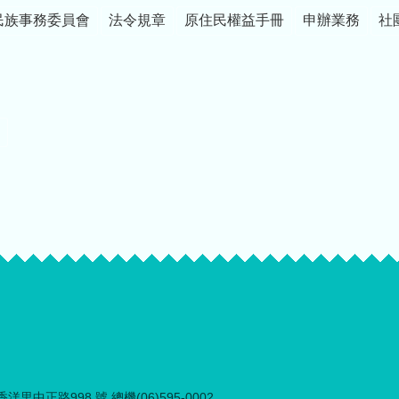
民族事務委員會
法令規章
原住民權益手冊
申辦業務
社
里中正路998 號 總機(06)595-0002