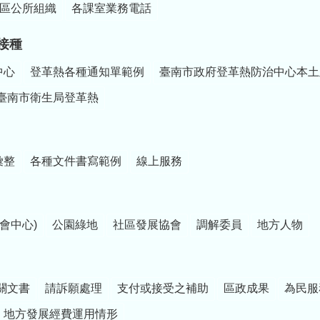
區公所組織
各課室業務電話
接種
中心
登革熱各種通知單範例
臺南市政府登革熱防治中心本土
臺南市衛生局登革熱
彙整
各種文件書寫範例
線上服務
會中心)
公園綠地
社區發展協會
調解委員
地方人物
關文書
請訴願處理
支付或接受之補助
區政成果
為民服
地方發展經費運用情形