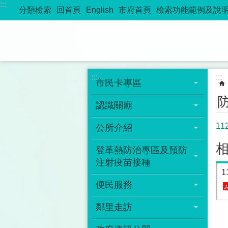
:::
跳到主要內容區塊
分類檢索
回首頁
English
市府首頁
檢索功能範例及說
:::
:::
市民卡專區
認識關廟
1
公所介紹
登革熱防治專區及預防
注射疫苗接種
1
便民服務
鄰里走訪