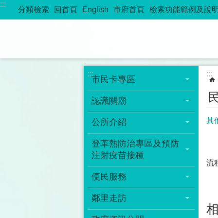
:::
跳到主要內容區塊
分類檢索
回首頁
English
市府首頁
檢索功能範例及說
:::
:::
市民卡專區
認識關廟
其
公所介紹
登革熱防治專區及預防
注射疫苗接種
流
便民服務
鄰里走訪