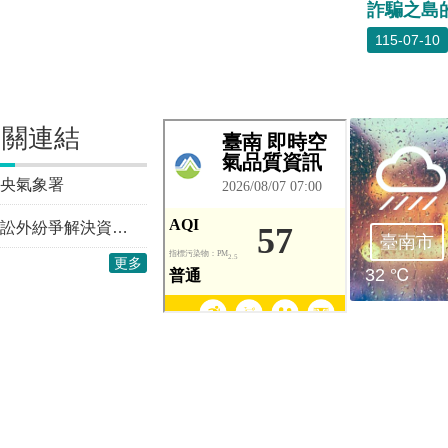
115-07-10
相關連結
央氣象署
訴訟外紛爭解決資訊專區
臺南市
更多
32 ℃