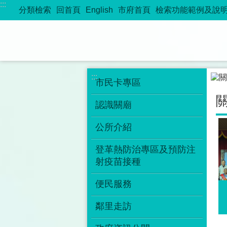
:::
跳到主要內容區塊
分類檢索
回首頁
English
市府首頁
檢索功能範例及說
:::
:::
市民卡專區
認識關廟
公所介紹
登革熱防治專區及預防注
射疫苗接種
便民服務
鄰里走訪