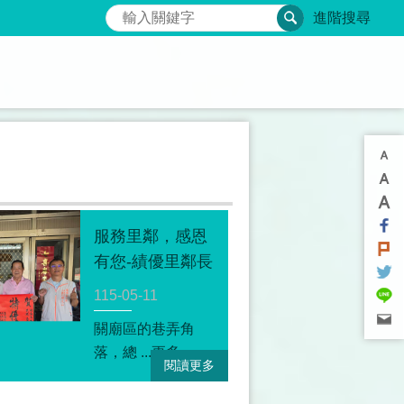
搜尋
進階搜尋
服務里鄰，感恩
有您-績優里鄰長
表揚
115-05-11
關廟區的巷弄角
落，總 ...更多