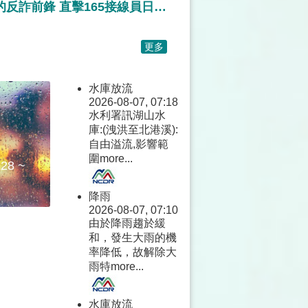
詐騙之島的反詐前鋒 直擊165接線員日接1500通電話的不眠不休真實日常
更多
水庫放流
2026-08-07, 07:18
水利署訊湖山水
庫:(洩洪至北港溪):
自由溢流,影響範
圍
more...
28 ~
降雨
2026-08-07, 07:10
由於降雨趨於緩
和，發生大雨的機
率降低，故解除大
雨特
more...
水庫放流