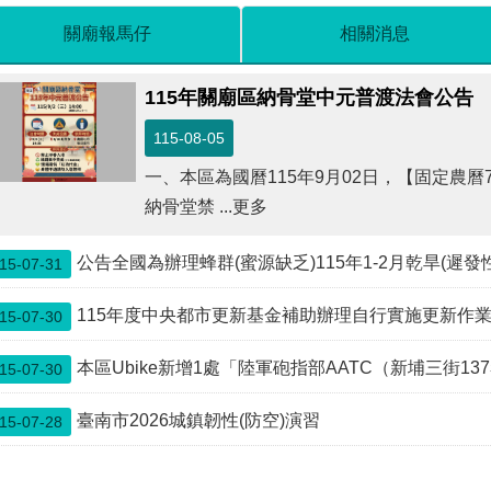
關廟報馬仔
相關消息
115年關廟區納骨堂中元普渡法會公告
115-08-05
一、本區為國曆115年9月02日，【固定農曆
納骨堂禁 ...更多
公告全國為辦理蜂群(蜜源缺乏)115年1-2月乾旱(遲
15-07-31
115年度中央都市更新基金補助辦理自行實施更新作
15-07-30
本區Ubike新增1處「陸軍砲指部AATC（新埔三街137巷105號(南側
15-07-30
臺南市2026城鎮韌性(防空)演習
15-07-28