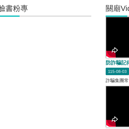
臉書粉專
關廟Vi
防詐騙記
115-08-03
詐騙集團常用