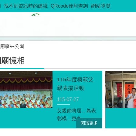
明
找不到資訊時的建議
QRcode便利查詢
網站導覽
關廟憶相
115年度模範父
親表揚活動
115-07-27
父親節將屆，為表
彰模 ...更多