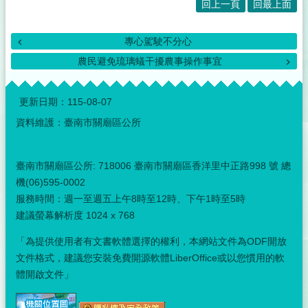
回上一頁
回最上面
專心駕駛不分心
農民避免琉璃蟻干擾農事操作事宜
:::
更新日期：
115-08-07
資料維護：臺南市關廟區公所
臺南市關廟區公所: 718006 臺南市關廟區香洋里中正路998 號 總
機(06)595-0002
服務時間：週一至週五上午8時至12時、下午1時至5時
建議螢幕解析度 1024 x 768
「為提供使用者有文書軟體選擇的權利，本網站文件為ODF開放
文件格式，建議您安裝免費開源軟體LiberOffice或以您慣用的軟
體開啟文件」