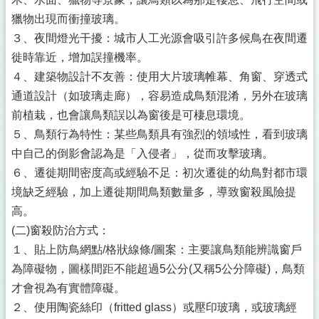
獵物出現而衝撞玻璃。
３、夜間燈光干擾：城市人工光源會吸引許多候鳥在夜間遷
徙時靠近，增加誤撞機率。
４、建築物設計不友善：使用大片玻璃帷幕、角窗、穿透式
通道設計（如玻璃走廊），容易造成鳥類混淆，另外在玻璃
前植栽，也會讓鳥類誤以為窗後是可棲息環境。
５、鳥類行為特性：某些鳥類具有強烈的領域性，看到玻璃
中自己的倒影會認為是「入侵者」，從而攻擊玻璃。
６、遷徙期間密度高或經驗不足：初次遷徙的幼鳥對都市環
境缺乏經驗，加上遷徙期間鳥類數量多，導致窗殺風險提
高。
(二)窗殺防治方式：
１、貼上防鳥網點/格狀線條/圖案：主要讓鳥類能辨識窗戶
為障礙物，圖樣間距不能超過5公分(又稱5公分障礙)，鳥類
才會視為有實體障礙。
２、使用陶瓷絲印（fritted glass）或壓印玻璃，或玻璃經