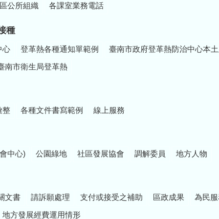
區公所組織
各課室業務電話
接種
中心
登革熱各種通知單範例
臺南市政府登革熱防治中心本土
臺南市衛生局登革熱
彙整
各種文件書寫範例
線上服務
會中心)
公園綠地
社區發展協會
調解委員
地方人物
關文書
請訴願處理
支付或接受之補助
區政成果
為民服
地方發展經費運用情形