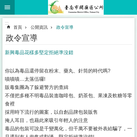
:::
跳到主要內容區塊
:::
首頁
公開資訊
政令宣導
政令宣導
新興毒品花樣多堅定拒絕準沒錯
你以為毒品還停留在粉末、藥丸、針筒的時代嗎?
嘖嘖嘖…太落伍囉!
販毒集團為了躲避警方的查緝
不僅把多種不明毒品裝進咖啡包、奶茶包、果凍及軟糖等零
食裡
採用時下流行的圖案，以自創品牌包裝販售
掩人耳目，也藉此來吸引年輕人的注意
毒品的包裝可說是千變萬化，但千萬不要被外表給騙了，一
旦遇到有人兜售或勸誘，堅定拒絕準沒錯!