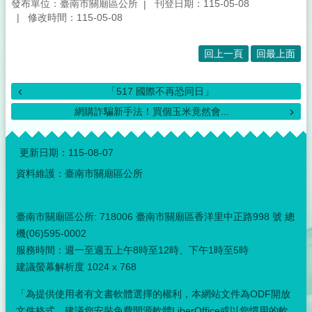
發布單位：臺南市關廟區公所
刊登日期：115-05-08
修改時間：115-05-08
回上一頁
回最上面
「517 國際不再恐同日」
網購詐騙新手法！買個玉米竟然會...
:::
更新日期：
115-08-07
資料維護：臺南市關廟區公所
臺南市關廟區公所: 718006 臺南市關廟區香洋里中正路998 號 總
機(06)595-0002
服務時間：週一至週五上午8時至12時、下午1時至5時
建議螢幕解析度 1024 x 768
「為提供使用者有文書軟體選擇的權利，本網站文件為ODF開放
文件格式，建議您安裝免費開源軟體LiberOffice或以您慣用的軟