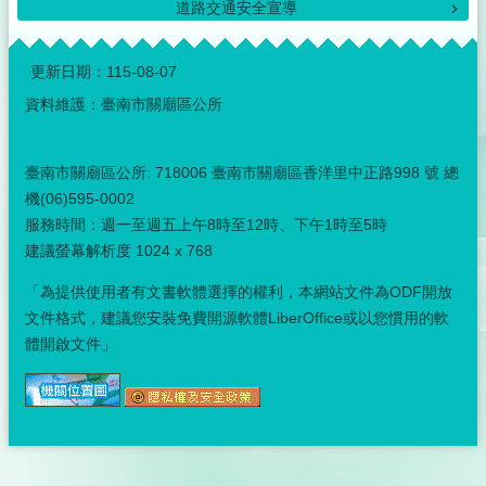
道路交通安全宣導
民
服
:::
務
更新日期：
115-08-07
鄰
資料維護：臺南市關廟區公所
里
走
訪
臺南市關廟區公所: 718006 臺南市關廟區香洋里中正路998 號 總
機(06)595-0002
政
服務時間：週一至週五上午8時至12時、下午1時至5時
府
建議螢幕解析度 1024 x 768
資
訊
「為提供使用者有文書軟體選擇的權利，本網站文件為ODF開放
公
文件格式，建議您安裝免費開源軟體LiberOffice或以您慣用的軟
開
體開啟文件」
公
開
資
訊
關