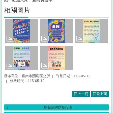
所
介
相關圖片
紹
登
革
熱
防
治
專
區
及
預
防
注
發布單位：臺南市關廟區公所
刊登日期：115-05-12
射
修改時間：115-05-12
疫
苗
回上一頁
回最上面
接
種
鳥類危害防制說明
便