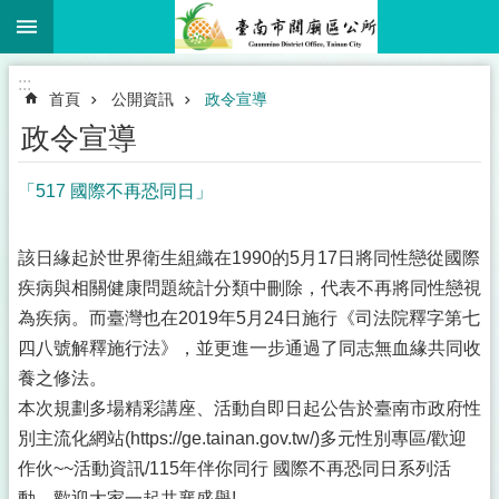
:::
跳到主要內容區塊
搜
尋
進
:::
階
首頁
公開資訊
政令宣導
搜
尋
政令宣導
「517 國際不再恐同日」
市
民
該日緣起於世界衛生組織在1990的5月17日將同性戀從國際
卡
疾病與相關健康問題統計分類中刪除，代表不再將同性戀視
專
為疾病。而臺灣也在2019年5月24日施行《司法院釋字第七
區
四八號解釋施行法》，並更進一步通過了同志無血緣共同收
認
養之修法。
識
本次規劃多場精彩講座、活動自即日起公告於臺南市政府性
關
別主流化網站(https://ge.tainan.gov.tw/)多元性別專區/歡迎
廟
作伙~~活動資訊/115年伴你同行 國際不再恐同日系列活
公
動，歡迎大家一起共襄盛舉!