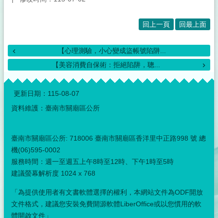
回上一頁
回最上面
【心理測驗，小心變成盜帳號陷阱...
【美容消費自保術：拒絕陷阱，聰...
:::
更新日期：
115-08-07
資料維護：臺南市關廟區公所
臺南市關廟區公所: 718006 臺南市關廟區香洋里中正路998 號 總
機(06)595-0002
服務時間：週一至週五上午8時至12時、下午1時至5時
建議螢幕解析度 1024 x 768
「為提供使用者有文書軟體選擇的權利，本網站文件為ODF開放
文件格式，建議您安裝免費開源軟體LiberOffice或以您慣用的軟
體開啟文件」