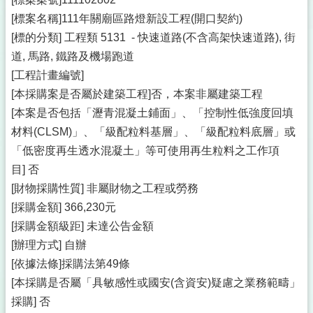
[標案名稱]111年關廟區路燈新設工程(開口契約)
[標的分類] 工程類 5131 - 快速道路(不含高架快速道路), 街
道, 馬路, 鐵路及機場跑道
[工程計畫編號]
[本採購案是否屬於建築工程]否，本案非屬建築工程
[本案是否包括「瀝青混凝土鋪面」、「控制性低強度回填
材料(CLSM)」、「級配粒料基層」、「級配粒料底層」或
「低密度再生透水混凝土」等可使用再生粒料之工作項
目] 否
[財物採購性質] 非屬財物之工程或勞務
[採購金額] 366,230元
[採購金額級距] 未達公告金額
[辦理方式] 自辦
[依據法條]採購法第49條
[本採購是否屬「具敏感性或國安(含資安)疑慮之業務範疇」
採購] 否