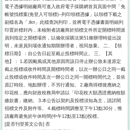
電子憑據明細廠商可進入政府電子採購網首頁頁面中間「免
帳號找標案(免登入可領標)--列印領標憑據」以領標下載之
副檔名為「.tkn」此檔查詢列印，並將電子憑據書面明細列
印置於標封內，未檢附者請廠商於招標文件所定開標時間派
員到指定之開標場所，以備依採購法第51條辦理時提出說
明，未派員到場依通知期限辦理者，視同放棄。 二、【領
標日期】：自公告日起至截止投標時間止。 三、【其
他】： 1.若因颱風或其他原因而該日停止辦公致未達原定
截止投標或收件時間及開標時間者，以次一辦公日之同一截
止投標或收件時間及次一辦公日之同一開標時間代之，並依
原訂時段、地點辦理，不另行通知。 2.廠商得標後應納之
印花稅，應向財政稅務局申請以「印花稅大額憑證應納稅額
繳款書」繳納。 3.本公告以契約及投標須知為主，請詳閱
招標文件及附件等。 4.截標時間調整至下午13點30分，惟
請廠商避免於午休時間(中午12點至13點)投標。
[是否刊登英文公告] 否