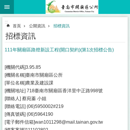
:::
跳到主要內容區塊
:::
首頁
公開資訊
招標資訊
招標資訊
111年關廟區路燈新設工程(開口契約)(第1次招標公告)
[機關代碼]3.95.85
[機關名稱]臺南市關廟區公所
[單位名稱]農業及建設課
[機關地址] 718臺南市關廟區香洋里中正路998號
[聯絡人] 蔡宛蓁 小姐
[聯絡電話] (06)5950002#219
[傳真號碼] (06)5964190
[電子郵件信箱]wan1011298@mail.tainan.gov.tw
[標案案號]111102802