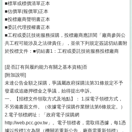
■標單或標價清單正本
■估價單(報價單)正本
■投標廠商聲明書正本
■委託代理授權書正本
■工程或委託技術服務採購，投標廠商應詳閱「廠商參與公
共工程可能涉及之法律責任」，並依下列規定簽認切結書附
於投標文件：■切結書1：工程或委託技術服務投標廠商
[是否訂有與履約能力有關之基本資格]否
[附加說明]
未達公告金額之採購，爭議屬政府採購法第31條規定不予
發還或追繳押標金之爭議，始得提出申訴。
一、【招標文件領取方式及地點】： 1.採電子領標方式，
不另備書面文件。（依據電子採購作業辦法第6條規定。）
2.電子領標網址：「政府電子採購網
http://web.pcc.gov.tw」。電子領標者，需取得憑據，每1憑
據以投標1次為限（機關若重新公告，廠商需重新領標），