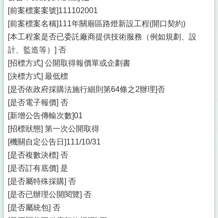
[前案標案案號]111102001
[前案標案名稱]111年關廟區路燈新設工程(開口契約)
[本工程案是否已委託廠商提供技術服務（例如規劃、設
計、監造等）] 否
[招標方式] 公開取得報價單或企劃書
[決標方式] 最低標
[是否依政府採購法施行細則第64條之2辦理]否
[是否電子報價] 否
[新增公告傳輸次數]01
[招標狀態] 第一次公開取得
[機關自定公告日]111/10/31
[是否複數決標] 否
[是否訂有底價] 是
[是否屬特殊採購] 否
[是否已辦理公開閱覽] 否
[是否屬統包] 否