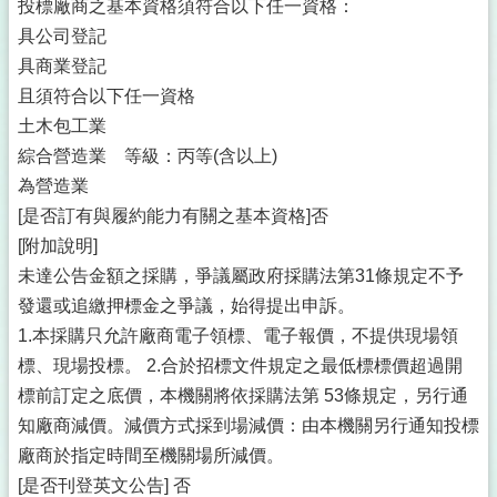
投標廠商之基本資格須符合以下任一資格：
具公司登記
具商業登記
且須符合以下任一資格
土木包工業
綜合營造業 等級：丙等(含以上)
為營造業
[是否訂有與履約能力有關之基本資格]否
[附加說明]
未達公告金額之採購，爭議屬政府採購法第31條規定不予
發還或追繳押標金之爭議，始得提出申訴。
1.本採購只允許廠商電子領標、電子報價，不提供現場領
標、現場投標。 2.合於招標文件規定之最低標標價超過開
標前訂定之底價，本機關將依採購法第 53條規定，另行通
知廠商減價。減價方式採到場減價：由本機關另行通知投標
廠商於指定時間至機關場所減價。
[是否刊登英文公告] 否