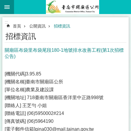
:::
跳到主要內容區塊
:::
首頁
公開資訊
招標資訊
招標資訊
關廟區布袋里布袋尾段180-1地號排水改善工程(第1次招標
公告)
[機關代碼]3.95.85
[機關名稱]臺南市關廟區公所
[單位名稱]農業及建設課
[機關地址] 718臺南市關廟區香洋里中正路998號
[聯絡人] 王芝勻 小姐
[聯絡電話] (06)5950002#214
[傳真號碼] (06)5964190
[電子郵件信箱]gina030@mail.tainan.gov.tw