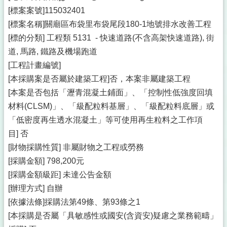
[標案案號]115032401
[標案名稱]關廟區布袋里布袋尾段180-1地號排水改善工程
[標的分類] 工程類 5131 - 快速道路(不含高架快速道路), 街
道, 馬路, 鐵路及機場跑道
[工程計畫編號]
[本採購案是否屬於建築工程]否，本案非屬建築工程
[本案是否包括「瀝青混凝土鋪面」、「控制性低強度回填
材料(CLSM)」、「級配粒料基層」、「級配粒料底層」或
「低密度再生透水混凝土」等可使用再生粒料之工作項
目] 否
[財物採購性質] 非屬財物之工程或勞務
[採購金額] 798,200元
[採購金額級距] 未達公告金額
[辦理方式] 自辦
[依據法條]採購法第49條、第93條之1
[本採購是否屬「具敏感性或國安(含資安)疑慮之業務範疇」