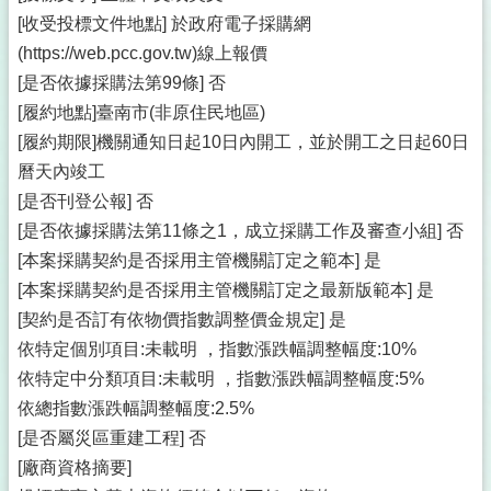
[收受投標文件地點] 於政府電子採購網
(https://web.pcc.gov.tw)線上報價
[是否依據採購法第99條] 否
[履約地點]臺南市(非原住民地區)
[履約期限]機關通知日起10日內開工，並於開工之日起60日
曆天內竣工
[是否刊登公報] 否
[是否依據採購法第11條之1，成立採購工作及審查小組] 否
[本案採購契約是否採用主管機關訂定之範本] 是
[本案採購契約是否採用主管機關訂定之最新版範本] 是
[契約是否訂有依物價指數調整價金規定] 是
依特定個別項目:未載明 ，指數漲跌幅調整幅度:10%
依特定中分類項目:未載明 ，指數漲跌幅調整幅度:5%
依總指數漲跌幅調整幅度:2.5%
[是否屬災區重建工程] 否
[廠商資格摘要]