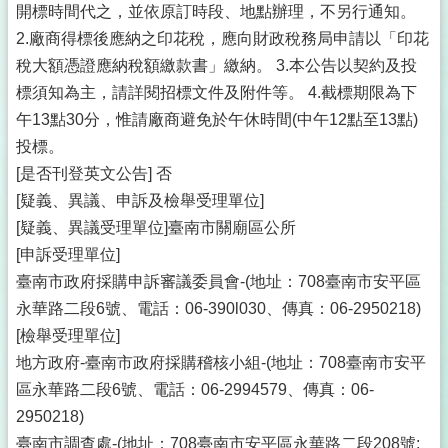
開標時間代之，並依原訂時段、地點辦理，不另行通知。
2.廠商得標後應納之印花稅，應向財政稅務局申請以「印花
稅大額憑證應納稅額繳款書」繳納。 3.本公告以契約及投
標須知為主，請詳閱招標文件及附件等。 4.截標期限為下
午13點30分，惟請廠商避免於午休時間(中午12點至13點)
投標。
[是否刊登英文公告] 否
[疑義、異議、申訴及檢舉受理單位]
[疑義、異議受理單位]臺南市關廟區公所
[申訴受理單位]
臺南市政府採購申訴審議委員會-(地址：708臺南市安平區
永華路二段6號、電話：06-390l030、傳真：06-2950218)
[檢舉受理單位]
地方政府-臺南市政府採購稽核小組-(地址：708臺南市安平
區永華路二段6號、電話：06-2994579、傳真：06-
2950218)
臺南市調查處-(地址：708臺南市安平區永華路二段208號;