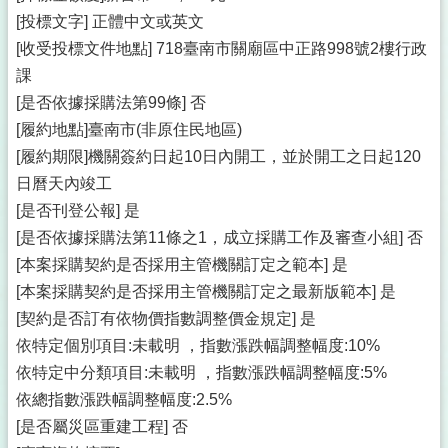
[投標文字] 正體中文或英文
[收受投標文件地點] 718臺南市關廟區中正路998號2樓行政
課
[是否依據採購法第99條] 否
[履約地點]臺南市(非原住民地區)
[履約期限]機關簽約日起10日內開工，並於開工之日起120
日曆天內竣工
[是否刊登公報] 是
[是否依據採購法第11條之1，成立採購工作及審查小組] 否
[本案採購契約是否採用主管機關訂定之範本] 是
[本案採購契約是否採用主管機關訂定之最新版範本] 是
[契約是否訂有依物價指數調整價金規定] 是
依特定個別項目:未載明 ，指數漲跌幅調整幅度:10%
依特定中分類項目:未載明 ，指數漲跌幅調整幅度:5%
依總指數漲跌幅調整幅度:2.5%
[是否屬災區重建工程] 否