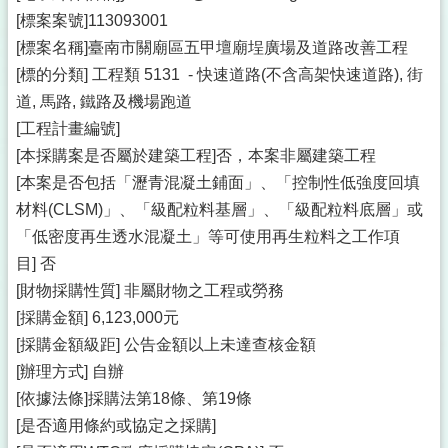
[標案案號]113093001
[標案名稱]臺南市關廟區五甲壇廟埕廣場及道路改善工程
[標的分類] 工程類 5131 - 快速道路(不含高架快速道路), 街
道, 馬路, 鐵路及機場跑道
[工程計畫編號]
[本採購案是否屬於建築工程]否，本案非屬建築工程
[本案是否包括「瀝青混凝土鋪面」、「控制性低強度回填
材料(CLSM)」、「級配粒料基層」、「級配粒料底層」或
「低密度再生透水混凝土」等可使用再生粒料之工作項
目] 否
[財物採購性質] 非屬財物之工程或勞務
[採購金額] 6,123,000元
[採購金額級距] 公告金額以上未達查核金額
[辦理方式] 自辦
[依據法條]採購法第18條、第19條
[是否適用條約或協定之採購]