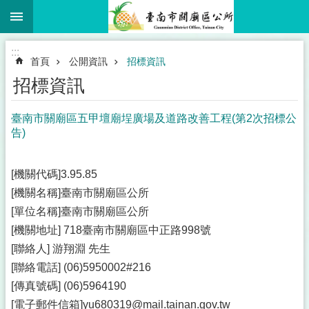
:::
跳到主要內容區塊
:::
首頁
公開資訊
招標資訊
招標資訊
臺南市關廟區五甲壇廟埕廣場及道路改善工程(第2次招標公
告)
[機關代碼]3.95.85
[機關名稱]臺南市關廟區公所
[單位名稱]臺南市關廟區公所
[機關地址] 718臺南市關廟區中正路998號
[聯絡人] 游翔淵 先生
[聯絡電話] (06)5950002#216
[傳真號碼] (06)5964190
[電子郵件信箱]yu680319@mail.tainan.gov.tw