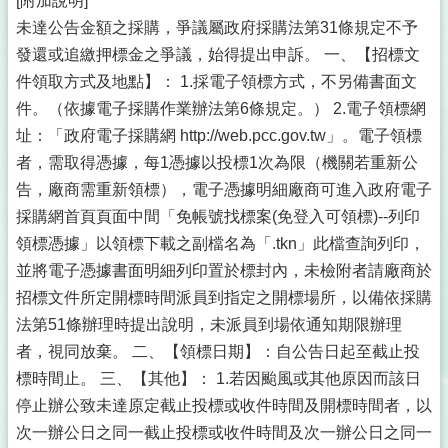
[附加說明]
未達公告金額之採購，爭議屬政府採購法第31條規定不予
發還或追繳押標金之爭議，始得提出申訴。 一、【招標文
件領取方式及地點】： 1.採電子領標方式，不另備書面文
件。（依據電子採購作業辦法第6條規定。） 2.電子領標網
址：「政府電子採購網 http://web.pcc.gov.tw」。電子領標
者，需取得憑據，每1憑據以投標1次為限（機關若重新公
告，廠商需重新領標），電子憑據明細廠商可進入政府電子
採購網首頁頁面中間「免帳號找標案(免登入可領標)--列印
領標憑據」以領標下載之副檔名為「.tkn」此檔查詢列印，
並將電子憑據書面明細列印置於標封內，未檢附者請廠商於
招標文件所定開標時間派員到指定之開標場所，以備依採購
法第51條辦理時提出說明，未派員到場依通知期限辦理
者，視同放棄。 二、【領標日期】：自公告日起至截止投
標時間止。 三、【其他】： 1.若因颱風或其他原因而該日
停止辦公致未達原定截止投標或收件時間及開標時間者，以
次一辦公日之同一截止投標或收件時間及次一辦公日之同一