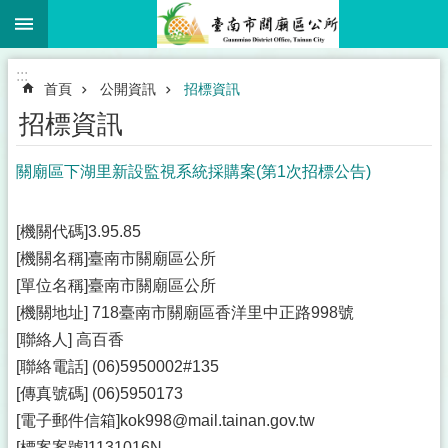
:::
跳到主要內容區塊
:::
首頁
公開資訊
招標資訊
招標資訊
關廟區下湖里新設監視系統採購案(第1次招標公告)
[機關代碼]3.95.85
[機關名稱]臺南市關廟區公所
[單位名稱]臺南市關廟區公所
[機關地址] 718臺南市關廟區香洋里中正路998號
[聯絡人] 高百香
[聯絡電話] (06)5950002#135
[傳真號碼] (06)5950173
[電子郵件信箱]kok998@mail.tainan.gov.tw
[標案案號]1131016N