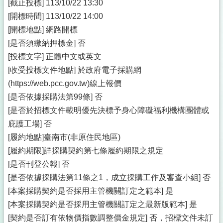
[截止投標] 113/10/22 13:30
[開標時間] 113/10/22 14:00
[開標地點] 網路開標
[是否須繳納押標金] 否
[投標文字] 正體中文或英文
[收受投標文件地點] 於政府電子採購網
(https://web.pcc.gov.tw)線上報價
[是否依據採購法第99條] 否
[是否於招標文件載明優先決標予身心障礙福利機構團體或
庇護工場] 否
[履約地點]臺南市(非原住民地區)
[履約期限]詳採購契約第七條履約期限之規定
[是否刊登公報] 否
[是否依據採購法第11條之1，成立採購工作及審查小組] 否
[本案採購契約是否採用主管機關訂定之範本] 是
[本案採購契約是否採用主管機關訂定之最新版範本] 是
[契約是否訂有依物價指數調整價金規定] 否，招標文件未訂