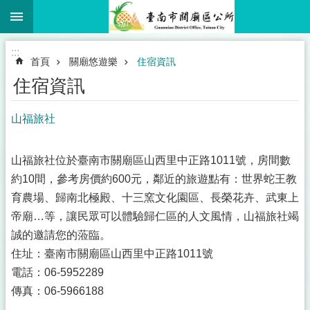
:::
跳到主要內容區塊
搜
尋
進
:::
階
首頁
關廟悠遊樂
住宿資訊
搜
尋
住宿資訊
山福旅社
市
民
山福旅社位於臺南市關廟區山西里中正路1011號，房間數
卡
約10間，參考房價約600元，鄰近的旅遊點有：世界蛇王教
專
育農場、歸南北極殿、十三窯文化園區、長榮花卉、武東上
區
帝廟…等，讓民眾可以體驗歸仁區的人文風情，山福旅社竭
認
誠的邀請您的蒞臨。
識
住址：臺南市關廟區山西里中正路1011號
關
電話：06-5952289
廟
傳真：06-5966188
公