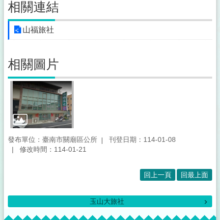
所
相關連結
介
紹
山福旅社
登
革
相關圖片
熱
防
治
專
區
及
預
防
發布單位：臺南市關廟區公所
刊登日期：114-01-08
注
修改時間：114-01-21
射
疫
回上一頁
回最上面
苗
接
種
玉山大旅社
便
:::