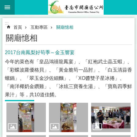
:::
跳到主要內容區塊
:::
首頁
互動專區
關廟憶相
關廟憶相
2017台南鳳梨好筍季～金玉響宴
今年的菜色有「皇品鴻禧龍鳳宴」、「紅袍武士晶玉蝦」、
「彩蝶波蘿優格貝」、「黃金脆筍一品肘」、「白玉清蒜香
螺鍋」、「翠玉金沙佐細麵」、「XO醬雙子星冰捲」、
「南洋椰奶金鑽雞」、「冰炫三寶養生湯」、「寶島四季鮮
果汁」等，共10道佳餚。