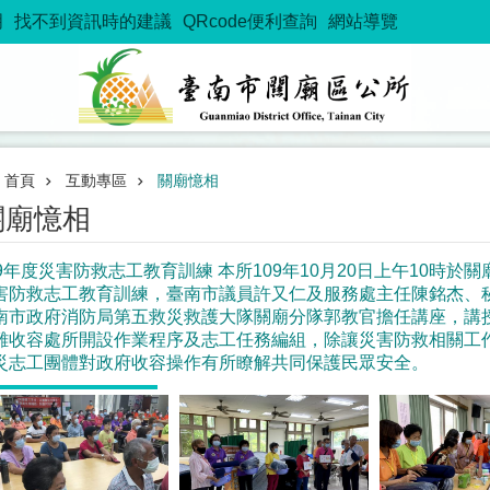
明
找不到資訊時的建議
QRcode便利查詢
網站導覽
首頁
互動專區
關廟憶相
關廟憶相
09年度災害防救志工教育訓練 本所109年10月20日上午10時
害防救志工教育訓練，臺南市議員許又仁及服務處主任陳銘杰、
南市政府消防局第五救災救護大隊關廟分隊郭教官擔任講座，講
難收容處所開設作業程序及志工任務編組，除讓災害防救相關工
災志工團體對政府收容操作有所瞭解共同保護民眾安全。