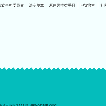
民族事務委員會
法令規章
原住民權益手冊
申辦業務
社
里中正路998 號 總機(06)595-0002