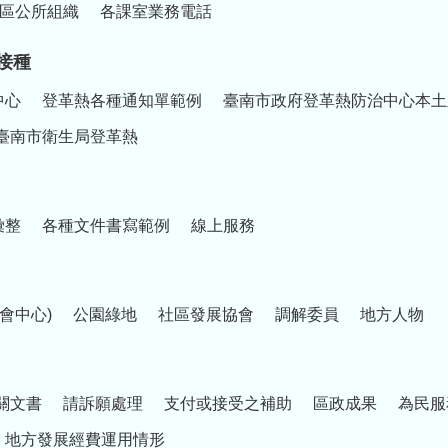
區公所組織
各課室業務電話
接種
中心
登革熱各種通知單範例
臺南市政府登革熱防治中心本土
臺南市衛生局登革熱
彙整
各種文件書寫範例
線上服務
會中心)
公園綠地
社區發展協會
調解委員
地方人物
關文書
請訴願處理
支付或接受之補助
區政成果
為民服
地方發展經費運用情形