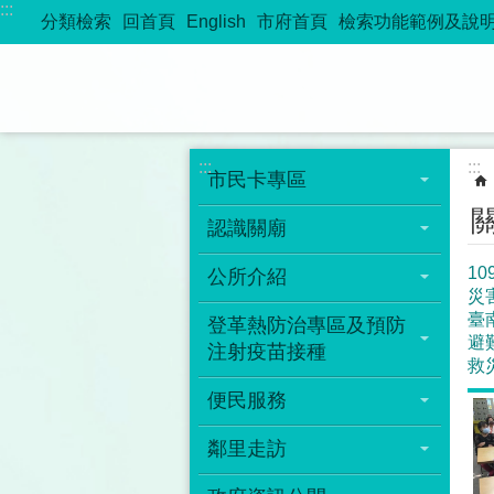
:::
跳到主要內容區塊
分類檢索
回首頁
English
市府首頁
檢索功能範例及說
:::
:::
市民卡專區
認識關廟
1
公所介紹
災
臺
登革熱防治專區及預防
避
注射疫苗接種
救
便民服務
鄰里走訪