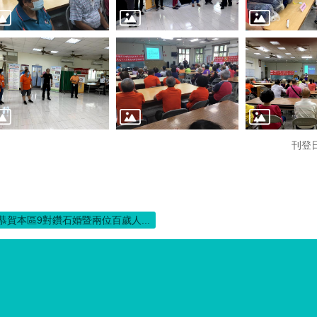
刊登日
恭賀本區9對鑽石婚暨兩位百歲人...