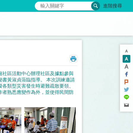
搜尋
進階搜尋
於關廟社區活動中心辦理社區及據點參與
秘書黃淑貞蒞臨指導。 本次訓練邀請
授各類型災害發生時避難疏散要領、
作者熟悉應變作為外，並使得民間防