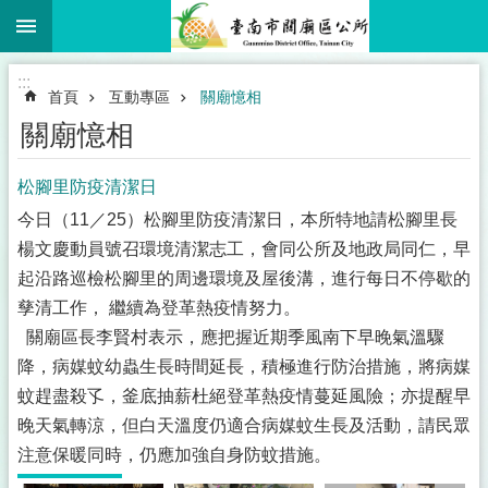
:::
跳到主要內容區塊
搜
尋
進
:::
階
首頁
互動專區
關廟憶相
搜
尋
關廟憶相
松腳里防疫清潔日
今日（11／25）松腳里防疫清潔日，本所特地請松腳里長
市
楊文慶動員號召環境清潔志工，會同公所及地政局同仁，早
民
卡
起沿路巡檢松腳里的周邊環境及屋後溝，進行每日不停歇的
專
孳清工作， 繼續為登革熱疫情努力。
區
關廟區長李賢村表示，應把握近期季風南下早晚氣溫驟
認
降，病媒蚊幼蟲生長時間延長，積極進行防治措施，將病媒
識
蚊趕盡殺孓，釜底抽薪杜絕登革熱疫情蔓延風險；亦提醒早
關
晚天氣轉涼，但白天溫度仍適合病媒蚊生長及活動，請民眾
廟
注意保暖同時，仍應加強自身防蚊措施。
公