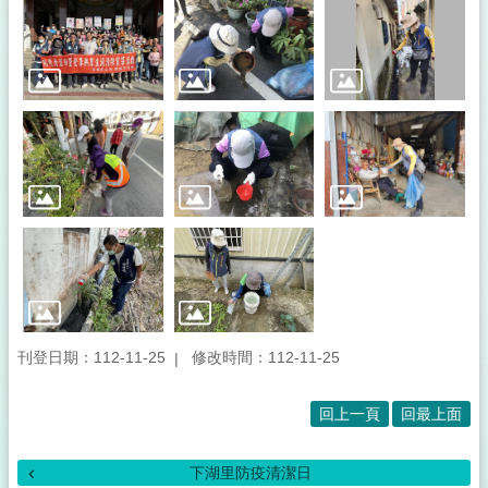
所
介
紹
登
革
熱
防
治
專
區
及
預
防
注
射
刊登日期：112-11-25
修改時間：112-11-25
疫
苗
接
回上一頁
回最上面
種
下湖里防疫清潔日
便