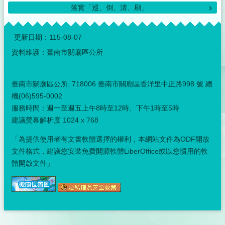
民
落實「巡、倒、清、刷」
服
:::
務
更新日期：
115-08-07
鄰
資料維護：臺南市關廟區公所
里
走
訪
臺南市關廟區公所: 718006 臺南市關廟區香洋里中正路998 號 總
機(06)595-0002
政
府
服務時間：週一至週五上午8時至12時、下午1時至5時
資
建議螢幕解析度 1024 x 768
訊
公
「為提供使用者有文書軟體選擇的權利，本網站文件為ODF開放
開
文件格式，建議您安裝免費開源軟體LiberOffice或以您慣用的軟
體開啟文件」
公
開
資
訊
關