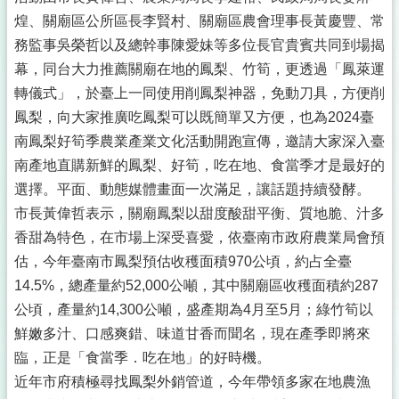
煌、關廟區公所區長李賢村、關廟區農會理事長黃慶豐、常
務監事吳榮哲以及總幹事陳愛妹等多位長官貴賓共同到場揭
幕，同台大力推薦關廟在地的鳳梨、竹筍，更透過「鳳萊運
轉儀式」，於臺上一同使用削鳳梨神器，免動刀具，方便削
鳳梨，向大家推廣吃鳳梨可以既簡單又方便，也為2024臺
南鳳梨好筍季農業產業文化活動開跑宣傳，邀請大家深入臺
南產地直購新鮮的鳳梨、好筍，吃在地、食當季才是最好的
選擇。平面、動態媒體畫面一次滿足，讓話題持續發酵。
市長黃偉哲表示，關廟鳳梨以甜度酸甜平衡、質地脆、汁多
香甜為特色，在市場上深受喜愛，依臺南市政府農業局會預
估，今年臺南市鳳梨預估收穫面積970公頃，約占全臺
14.5%，總產量約52,000公噸，其中關廟區收穫面積約287
公頃，產量約14,300公噸，盛產期為4月至5月；綠竹筍以
鮮嫩多汁、口感爽錯、味道甘香而聞名，現在產季即將來
臨，正是「食當季．吃在地」的好時機。
近年市府積極尋找鳳梨外銷管道，今年帶領多家在地農漁