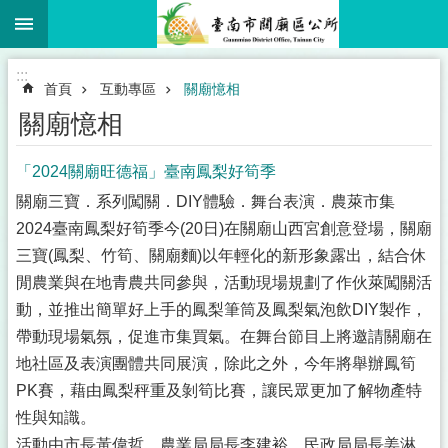
:::
跳到主要內容區塊
:::
首頁
互動專區
關廟憶相
關廟憶相
「2024關廟旺德福」臺南鳳梨好筍季
關廟三寶．系列闖關．DIY體驗．舞台表演．農萊市集
2024臺南鳳梨好筍季今(20日)在關廟山西宮創意登場，關廟
三寶(鳳梨、竹筍、關廟麵)以年輕化的新形象露出，結合休
閒農業與在地青農共同參與，活動現場規劃了作伙萊闖關活
動，並推出簡單好上手的鳳梨筆筒及鳳梨氣泡飲DIY製作，
帶動現場氣氛，促進市集買氣。在舞台節目上將邀請關廟在
地社區及表演團體共同展演，除此之外，今年將舉辦鳳筍
PK賽，藉由鳳梨秤重及剝筍比賽，讓民眾更加了解物產特
性與知識。
活動由市長黃偉哲、農業局局長李建裕、民政局局長姜淋