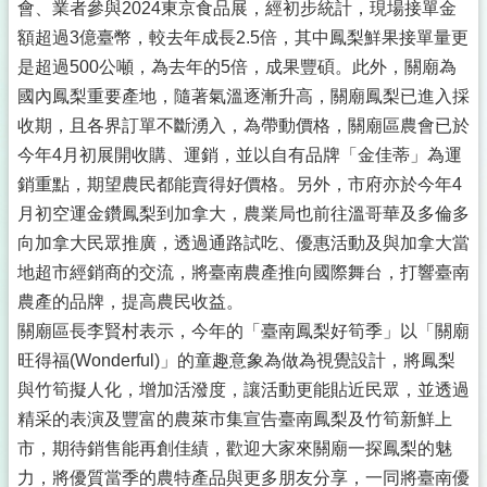
會、業者參與2024東京食品展，經初步統計，現場接單金
額超過3億臺幣，較去年成長2.5倍，其中鳳梨鮮果接單量更
是超過500公噸，為去年的5倍，成果豐碩。此外，關廟為
國內鳳梨重要產地，隨著氣溫逐漸升高，關廟鳳梨已進入採
收期，且各界訂單不斷湧入，為帶動價格，關廟區農會已於
今年4月初展開收購、運銷，並以自有品牌「金佳蒂」為運
銷重點，期望農民都能賣得好價格。另外，市府亦於今年4
月初空運金鑽鳳梨到加拿大，農業局也前往溫哥華及多倫多
向加拿大民眾推廣，透過通路試吃、優惠活動及與加拿大當
地超市經銷商的交流，將臺南農產推向國際舞台，打響臺南
農產的品牌，提高農民收益。
關廟區長李賢村表示，今年的「臺南鳳梨好筍季」以「關廟
旺得福(Wonderful)」的童趣意象為做為視覺設計，將鳳梨
與竹筍擬人化，增加活潑度，讓活動更能貼近民眾，並透過
精采的表演及豐富的農萊市集宣告臺南鳳梨及竹筍新鮮上
市，期待銷售能再創佳績，歡迎大家來關廟一探鳳梨的魅
力，將優質當季的農特產品與更多朋友分享，一同將臺南優