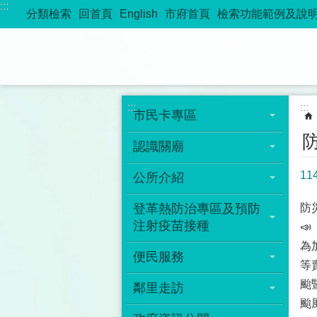
:::
跳到主要內容區塊
分類檢索
回首頁
English
市府首頁
檢索功能範例及說
:::
:::
市民卡專區
認識關廟
1
公所介紹
登革熱防治專區及預防
防
注射疫苗接種

為
便民服務
等
颱
鄰里走訪
颱