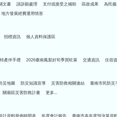
關文書
請訴願處理
支付或接受之補助
區政成果
為民服
地方發展經費運用情形
招標資訊
個人資料保護區
特產伴手禮
2026臺南鳳梨好筍季買旺萊
交通資訊
住宿
防災地圖
防災知識宣導
災害防救相關連結
臺南市民防災
關廟區災害防救計畫
更多...
統計資料發佈時間表
年度會計報告
臺南市各年度預決算資