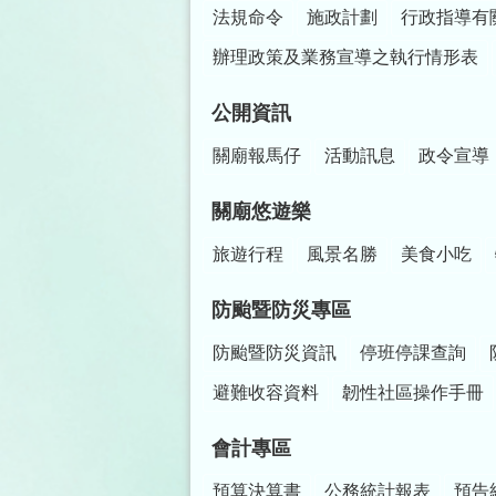
法規命令
施政計劃
行政指導有
辦理政策及業務宣導之執行情形表
公開資訊
關廟報馬仔
活動訊息
政令宣導
關廟悠遊樂
旅遊行程
風景名勝
美食小吃
防颱暨防災專區
防颱暨防災資訊
停班停課查詢
避難收容資料
韌性社區操作手冊
會計專區
預算決算書
公務統計報表
預告