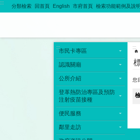
:::
跳到主要內容區塊
分類檢索
回首頁
English
市府首頁
檢索功能範例及說
:::
:::
市民卡專區
認識關廟
公所介紹
您
登革熱防治專區及預防
注射疫苗接種
便民服務
鄰里走訪