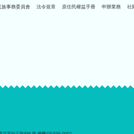
民族事務委員會
法令規章
原住民權益手冊
申辦業務
社
里中正路998 號 總機(06)595-0002