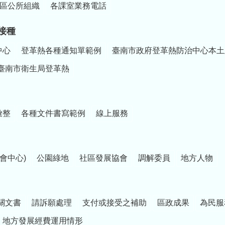
區公所組織
各課室業務電話
接種
中心
登革熱各種通知單範例
臺南市政府登革熱防治中心本土
臺南市衛生局登革熱
彙整
各種文件書寫範例
線上服務
會中心)
公園綠地
社區發展協會
調解委員
地方人物
關文書
請訴願處理
支付或接受之補助
區政成果
為民服
地方發展經費運用情形