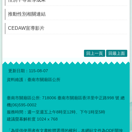
推動性別相關連結
CEDAW宣導影片
回上一頁
回最上面
:::
更新日期：
115-08-07
資料維護：臺南市關廟區公所
臺南市關廟區公所: 718006 臺南市關廟區香洋里中正路998 號 總
機(06)595-0002
服務時間：週一至週五上午8時至12時、下午1時至5時
建議螢幕解析度 1024 x 768
「為提供使用者有文書軟體選擇的權利，本網站文件為ODF開放