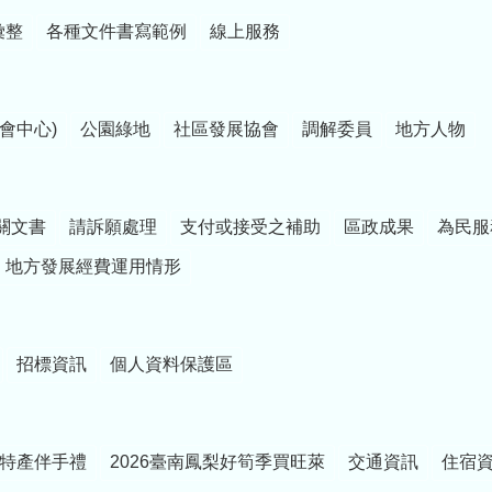
彙整
各種文件書寫範例
線上服務
會中心)
公園綠地
社區發展協會
調解委員
地方人物
關文書
請訴願處理
支付或接受之補助
區政成果
為民服
地方發展經費運用情形
招標資訊
個人資料保護區
特產伴手禮
2026臺南鳳梨好筍季買旺萊
交通資訊
住宿