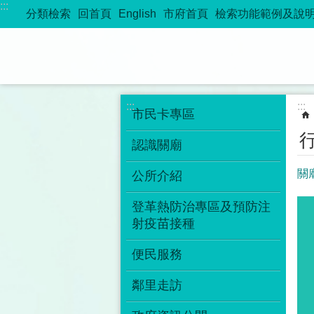
:::
跳到主要內容區塊
分類檢索
回首頁
English
市府首頁
檢索功能範例及說
:::
:::
市民卡專區
認識關廟
關
公所介紹
登革熱防治專區及預防注
射疫苗接種
便民服務
鄰里走訪