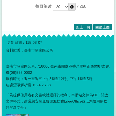
每頁筆數
/
268
回上一頁
回最上面
:::
更新日期：
115-08-07
資料維護：臺南市關廟區公所
臺南市關廟區公所: 718006 臺南市關廟區香洋里中正路998 號 總
機(06)595-0002
服務時間：週一至週五上午8時至12時、下午1時至5時
建議螢幕解析度 1024 x 768
「為提供使用者有文書軟體選擇的權利，本網站文件為ODF開放
文件格式，建議您安裝免費開源軟體LiberOffice或以您慣用的軟
體開啟文件」