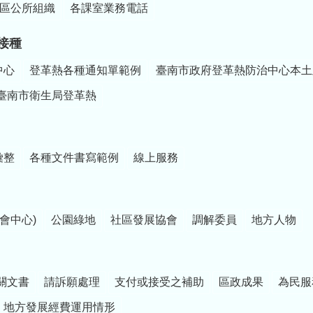
區公所組織
各課室業務電話
接種
中心
登革熱各種通知單範例
臺南市政府登革熱防治中心本土
臺南市衛生局登革熱
彙整
各種文件書寫範例
線上服務
會中心)
公園綠地
社區發展協會
調解委員
地方人物
關文書
請訴願處理
支付或接受之補助
區政成果
為民服
地方發展經費運用情形