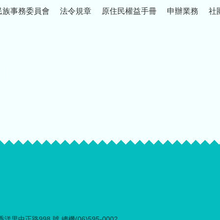
民族事務委員會
法令規章
原住民權益手冊
申辦業務
社
里中正路998 號 總機(06)595-0002