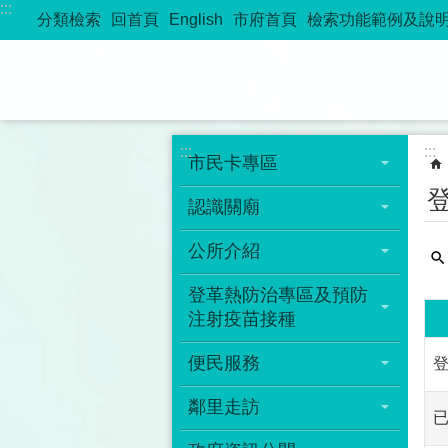
:::
跳到主要內容區塊
分類檢索
回首頁
English
市府首頁
檢索功能範例及說
:::
:::
市民卡專區
認識關廟
公所介紹
登革熱防治專區及預防
注射疫苗接種
便民服務
鄰里走訪