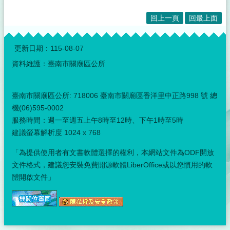
回上一頁
回最上面
:::
更新日期：
115-08-07
資料維護：臺南市關廟區公所
臺南市關廟區公所: 718006 臺南市關廟區香洋里中正路998 號 總
機(06)595-0002
服務時間：週一至週五上午8時至12時、下午1時至5時
建議螢幕解析度 1024 x 768
「為提供使用者有文書軟體選擇的權利，本網站文件為ODF開放
文件格式，建議您安裝免費開源軟體LiberOffice或以您慣用的軟
體開啟文件」