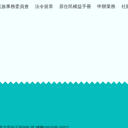
民族事務委員會
法令規章
原住民權益手冊
申辦業務
社
里中正路998 號 總機(06)595-0002