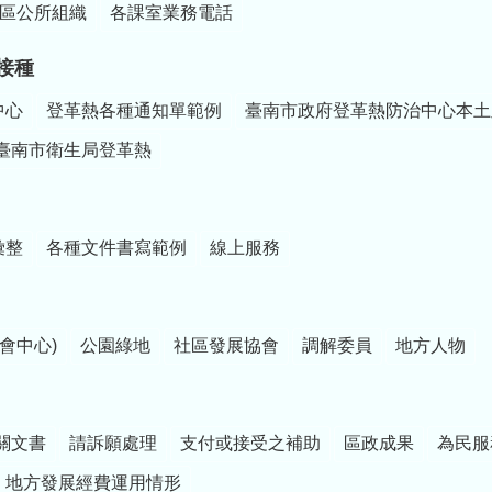
區公所組織
各課室業務電話
接種
中心
登革熱各種通知單範例
臺南市政府登革熱防治中心本土
臺南市衛生局登革熱
彙整
各種文件書寫範例
線上服務
會中心)
公園綠地
社區發展協會
調解委員
地方人物
關文書
請訴願處理
支付或接受之補助
區政成果
為民服
地方發展經費運用情形