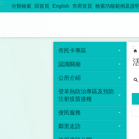
:::
跳到主要內容區塊
分類檢索
回首頁
English
市府首頁
檢索功能範例及說
:::
:::
市民卡專區
認識關廟
公所介紹
登革熱防治專區及預防
注射疫苗接種
便民服務
鄰里走訪