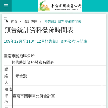
:::
跳到主要內容區塊
:::
首頁
會計專區
預告統計資料發佈時間表
預告統計資料發佈時間表
109年12月至110年12月預告統計資料發布時間表
臺南市關廟區公所
預告統計資料發布時間表
聯
絡
宋金鶯
人：
服務
單
臺南市關廟區公所會計室
位：