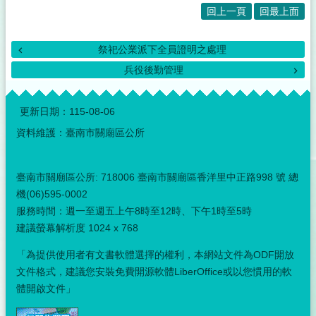
回上一頁
回最上面
祭祀公業派下全員證明之處理
兵役後勤管理
:::
更新日期：
115-08-06
資料維護：臺南市關廟區公所
臺南市關廟區公所: 718006 臺南市關廟區香洋里中正路998 號 總
機(06)595-0002
服務時間：週一至週五上午8時至12時、下午1時至5時
建議螢幕解析度 1024 x 768
「為提供使用者有文書軟體選擇的權利，本網站文件為ODF開放
文件格式，建議您安裝免費開源軟體LiberOffice或以您慣用的軟
體開啟文件」