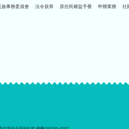
民族事務委員會
法令規章
原住民權益手冊
申辦業務
社
里中正路998 號 總機(06)595-0002