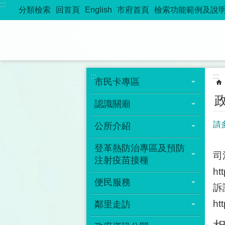
:::
跳到主要內容區塊
分類檢索
回首頁
English
市府首頁
檢索功能範例及說
:::
:::
市民卡專區
認識關廟
請
公所介紹
登革熱防治專區及預防
司
注射疫苗接種
ht
便民服務
訴
ht
鄰里走訪