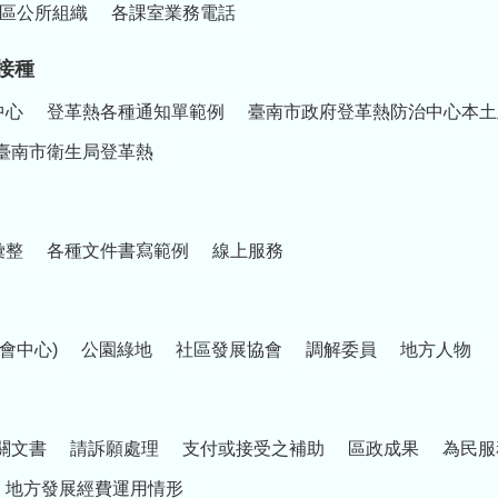
區公所組織
各課室業務電話
接種
中心
登革熱各種通知單範例
臺南市政府登革熱防治中心本土
臺南市衛生局登革熱
彙整
各種文件書寫範例
線上服務
會中心)
公園綠地
社區發展協會
調解委員
地方人物
關文書
請訴願處理
支付或接受之補助
區政成果
為民服
地方發展經費運用情形