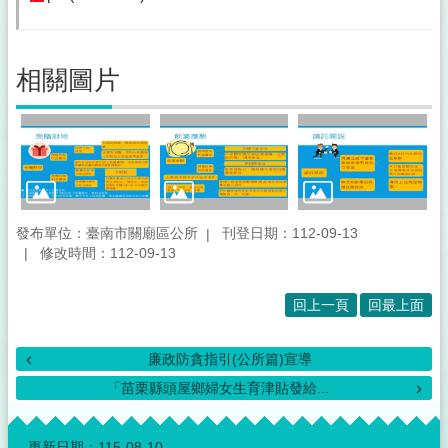
所
介
紹
相關圖片
登
革
熱
防
治
專
區
及
發布單位：臺南市關廟區公所
刊登日期：112-09-13
修改時間：112-09-13
預
防
注
回上一頁
回最上面
射
疫
苗
廉政防貪指引(公所篇)宣導
接
「苗栗縣頭屋鄉婦女生育津貼發給...
種
:::
便
更新日期：
115-08-10