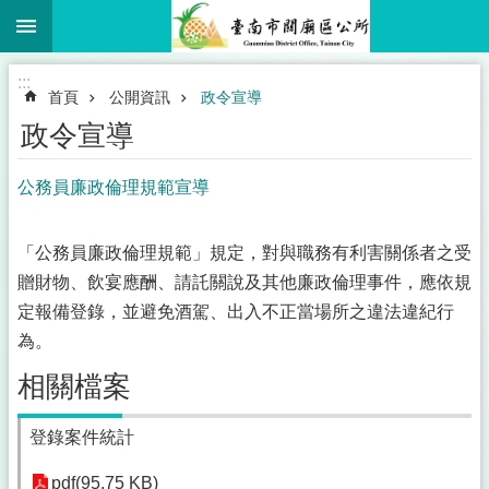
:::
跳到主要內容區塊
搜
尋
進
:::
階
首頁
公開資訊
政令宣導
搜
尋
政令宣導
公務員廉政倫理規範宣導
市
民
「公務員廉政倫理規範」規定，對與職務有利害關係者之受
卡
贈財物、飲宴應酬、請託關說及其他廉政倫理事件，應依規
專
定報備登錄，並避免酒駕、出入不正當場所之違法違紀行
區
為。
認
相關檔案
識
關
廟
登錄案件統計
公
pdf(95.75 KB)