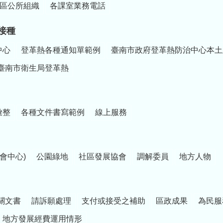
區公所組織
各課室業務電話
接種
中心
登革熱各種通知單範例
臺南市政府登革熱防治中心本土
臺南市衛生局登革熱
彙整
各種文件書寫範例
線上服務
會中心)
公園綠地
社區發展協會
調解委員
地方人物
關文書
請訴願處理
支付或接受之補助
區政成果
為民服
地方發展經費運用情形