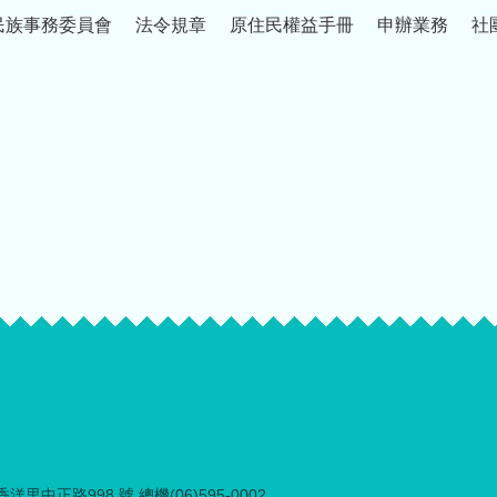
民族事務委員會
法令規章
原住民權益手冊
申辦業務
社
里中正路998 號 總機(06)595-0002