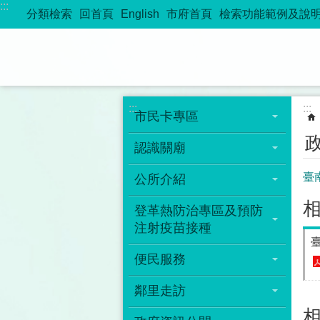
:::
跳到主要內容區塊
分類檢索
回首頁
English
市府首頁
檢索功能範例及說
:::
:::
市民卡專區
認識關廟
臺
公所介紹
登革熱防治專區及預防
注射疫苗接種
便民服務
鄰里走訪