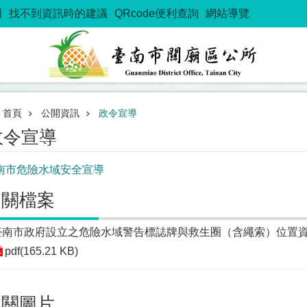
明
找不到資訊時的建議
QRcode便利查詢
網站導覽
首頁
公開資訊
政令宣導
政令宣導
南市危險水域安全宣導
相關檔案
臺南市政府設立之危險水域警告標誌牌與救生圈（含繩索）位置
pdf(165.21 KB)
相關圖片