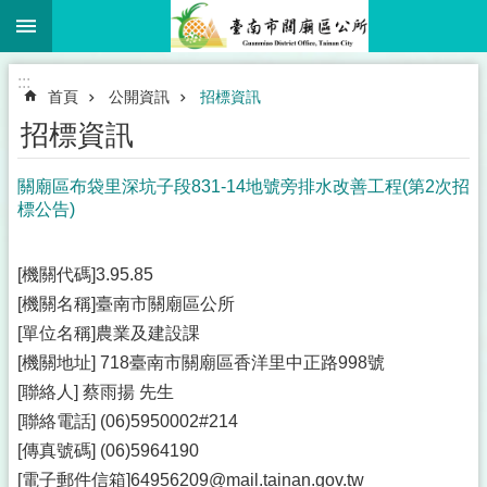
:::
跳到主要內容區塊
:::
首頁
公開資訊
招標資訊
招標資訊
關廟區布袋里深坑子段831-14地號旁排水改善工程(第2次招
標公告)
[機關代碼]3.95.85
[機關名稱]臺南市關廟區公所
[單位名稱]農業及建設課
[機關地址] 718臺南市關廟區香洋里中正路998號
[聯絡人] 蔡雨揚 先生
[聯絡電話] (06)5950002#214
[傳真號碼] (06)5964190
[電子郵件信箱]64956209@mail.tainan.gov.tw