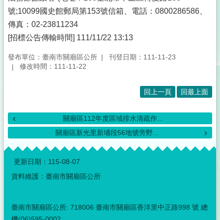
號;10099國史館郵局第153號信箱、電話：0800286586、
傳真：02-23811234
[招標公告傳輸時間] 111/11/22 13:13
發布單位：臺南市關廟區公所
刊登日期：111-11-23
修改時間：111-11-22
回上一頁
回最上面
關廟區112年度區域排水清疏作...
關廟區新光里新埔段56地號旁野...
:::
更新日期：
115-08-07
資料維護：臺南市關廟區公所
臺南市關廟區公所: 718006 臺南市關廟區香洋里中正路998 號 總
機(06)595-0002