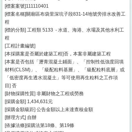
[標案案號]111110401
[標案名稱]關廟區布袋里深坑子段831-14地號旁排水改善工
程
[標的分類] 工程類 5133 - 水道、海港、水壩及其他水利工
程
[工程計畫編號]
[本採購案是否屬於建築工程]否，本案非屬建築工程
[本案是否包括「瀝青混凝土鋪面」、「控制性低強度回填
材料(CLSM)」、「級配粒料基層」、「級配粒料底層」或
「低密度再生透水混凝土」等可使用再生粒料之工作項
目] 否
[財物採購性質] 非屬財物之工程或勞務
[採購金額] 1,434,631元
[採購金額級距] 公告金額以上未達查核金額
[辦理方式] 自辦
[依據法條]採購法第18條、第19條