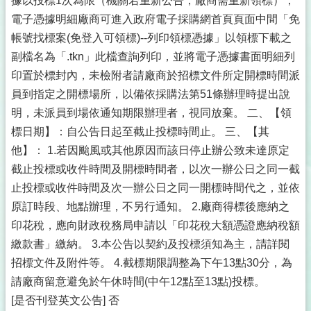
據以投標1次為限（機關若重新公告，廠商需重新領標），
電子憑據明細廠商可進入政府電子採購網首頁頁面中間「免
帳號找標案(免登入可領標)--列印領標憑據」以領標下載之
副檔名為「.tkn」此檔查詢列印，並將電子憑據書面明細列
印置於標封內，未檢附者請廠商於招標文件所定開標時間派
員到指定之開標場所，以備依採購法第51條辦理時提出說
明，未派員到場依通知期限辦理者，視同放棄。 二、【領
標日期】：自公告日起至截止投標時間止。 三、【其
他】： 1.若因颱風或其他原因而該日停止辦公致未達原定
截止投標或收件時間及開標時間者，以次一辦公日之同一截
止投標或收件時間及次一辦公日之同一開標時間代之，並依
原訂時段、地點辦理，不另行通知。 2.廠商得標後應納之
印花稅，應向財政稅務局申請以「印花稅大額憑證應納稅額
繳款書」繳納。 3.本公告以契約及投標須知為主，請詳閱
招標文件及附件等。 4.截標期限調整為下午13點30分，為
請廠商留意避免於午休時間(中午12點至13點)投標。
[是否刊登英文公告] 否