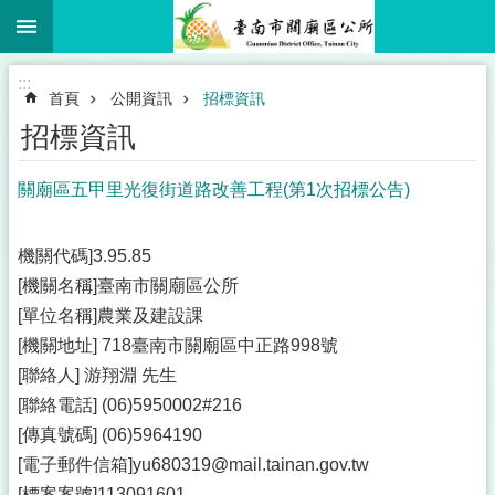
:::
跳到主要內容區塊
:::
首頁
公開資訊
招標資訊
招標資訊
關廟區五甲里光復街道路改善工程(第1次招標公告)
機關代碼]3.95.85
[機關名稱]臺南市關廟區公所
[單位名稱]農業及建設課
[機關地址] 718臺南市關廟區中正路998號
[聯絡人] 游翔淵 先生
[聯絡電話] (06)5950002#216
[傳真號碼] (06)5964190
[電子郵件信箱]yu680319@mail.tainan.gov.tw
[標案案號]113091601