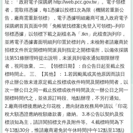
址：「政府電子採購網 http://web.pcc.gov.tw」。電子領標
者，需取得憑據，每1憑據以投標1次為限（機關若重新公
告，廠商需重新領標），電子憑據明細廠商可進入政府電子
採購網首頁頁面中間「免帳號找標案(免登入可領標)--列印
領標憑據」以領標下載之副檔名為「.tkn」此檔查詢列印，
並將電子憑據書面明細列印置於標封內，未檢附者請廠商於
招標文件所定開標時間派員到指定之開標場所，以備依採購
法第51條辦理時提出說明，未派員到場依通知期限辦理
者，視同放棄。 二、【領標日期】：自公告日起至截止投
標時間止。 三、【其他】： 1.若因颱風或其他原因而該日
停止辦公致未達原定截止投標或收件時間及開標時間者，以
次一辦公日之同一截止投標或收件時間及次一辦公日之同一
開標時間代之，並依原訂時段、地點辦理，不另行通知。
2.廠商得標後應納之印花稅，應向財政稅務局申請以「印花
稅大額憑證應納稅額繳款書」繳納。 3.本公告以契約及投
標須知為主，請詳閱招標文件及附件等。 4.截標時間為下
午13點30分，惟請廠商避免於午休時間(中午12點至13點)