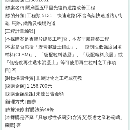
[標案名稱]關廟區五甲里光復街道路改善工程
[標的分類] 工程類 5131 - 快速道路(不含高架快速道路), 街
道, 馬路, 鐵路及機場跑道
[工程計畫編號]
[本採購案是否屬於建築工程]否，本案非屬建築工程
[本案是否包括「瀝青混凝土鋪面」、「控制性低強度回填
材料(CLSM)」、「級配粒料基層」、「級配粒料底層」或
「低密度再生透水混凝土」等可使用再生粒料之工作項
目] 否
[財物採購性質] 非屬財物之工程或勞務
[採購金額] 1,156,700元
[採購金額級距] 未達公告金額
[辦理方式] 自辦
[依據法條]採購法第49條
[本採購是否屬「具敏感性或國安(含資安)疑慮之業務範疇」
採購] 否