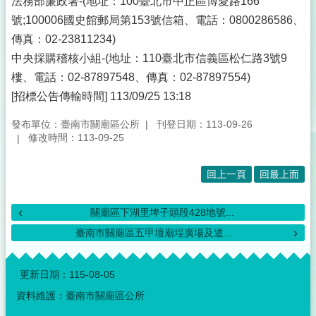
法務部廉政署-(地址：100臺北市中正區博愛路166
號;100006國史館郵局第153號信箱、電話：0800286586、
傳真：02-23811234)
中央採購稽核小組-(地址：110臺北市信義區松仁路3號9
樓、電話：02-87897548、傳真：02-87897554)
[招標公告傳輸時間] 113/09/25 13:18
發布單位：臺南市關廟區公所
刊登日期：113-09-26
修改時間：113-09-25
回上一頁
回最上面
關廟區下湖里埤子頭段428地號...
臺南市關廟區五甲壇廟埕廣場及道...
:::
更新日期：
115-08-05
資料維護：臺南市關廟區公所