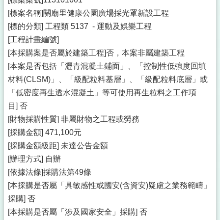
[標案名稱]關廟里健康公園廣場採光罩新設工程
[標的分類] 工程類 5137 - 運動及娛樂工程
[工程計畫編號]
[本採購案是否屬於建築工程]否，本案非屬建築工程
[本案是否包括「瀝青混凝土鋪面」、「控制性低強度回填
材料(CLSM)」、「級配粒料基層」、「級配粒料底層」或
「低密度再生透水混凝土」等可使用再生粒料之工作項
目] 否
[財物採購性質] 非屬財物之工程或勞務
[採購金額] 471,100元
[採購金額級距] 未達公告金額
[辦理方式] 自辦
[依據法條]採購法第49條
[本採購是否屬「具敏感性或國安(含資安)疑慮之業務範疇」
採購] 否
[本採購是否屬「涉及國家安全」採購] 否