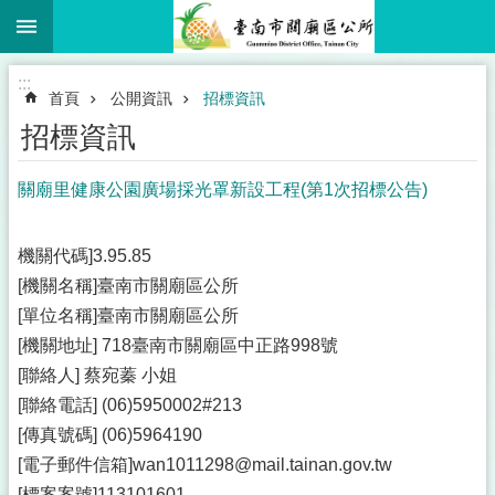
:::
跳到主要內容區塊
:::
首頁
公開資訊
招標資訊
招標資訊
關廟里健康公園廣場採光罩新設工程(第1次招標公告)
機關代碼]3.95.85
[機關名稱]臺南市關廟區公所
[單位名稱]臺南市關廟區公所
[機關地址] 718臺南市關廟區中正路998號
[聯絡人] 蔡宛蓁 小姐
[聯絡電話] (06)5950002#213
[傳真號碼] (06)5964190
[電子郵件信箱]wan1011298@mail.tainan.gov.tw
[標案案號]113101601