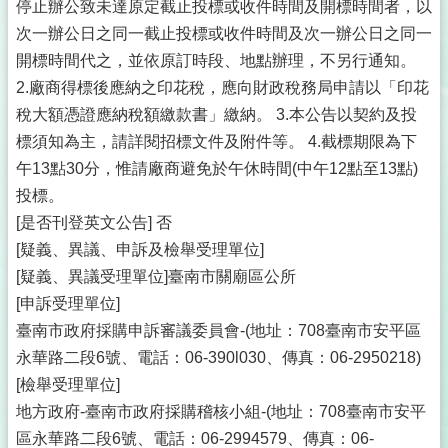
停止辦公致未達原定截止投標或收件時間及開標時間者，以
次一辦公日之同一截止投標或收件時間及次一辦公日之同一
開標時間代之，並依原訂時段、地點辦理，不另行通知。
2.廠商得標後應納之印花稅，應向財政稅務局申請以「印花
稅大額憑證應納稅額繳款書」繳納。 3.本公告以契約及投
標須知為主，請詳閱招標文件及附件等。 4.截標期限為下
午13點30分，惟請廠商避免於午休時間(中午12點至13點)
投標。
[是否刊登英文公告] 否
[疑義、異議、申訴及檢舉受理單位]
[疑義、異議受理單位]臺南市關廟區公所
[申訴受理單位]
臺南市政府採購申訴審議委員會-(地址：708臺南市安平區
永華路二段6號、電話：06-390l030、傳真：06-2950218)
[檢舉受理單位]
地方政府-臺南市政府採購稽核小組-(地址：708臺南市安平
區永華路二段6號、電話：06-2994579、傳真：06-