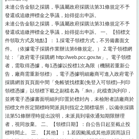
未達公告金額之採購，爭議屬政府採購法第31條規定不予
發還或追繳押標金之爭議，始得提出申訴。
未達公告金額之採購，爭議屬政府採購法第31條規定不予
發還或追繳押標金之爭議，始得提出申訴。 一、【招標文
件領取方式及地點】： 1.採電子領標方式，不另備書面文
件。（依據電子採購作業辦法第6條規定。） 2.電子領標網
址：「政府電子採購網 http://web.pcc.gov.tw」。電子領標
者，需取得憑據，每1憑據以投標1次為限（機關若重新公
告，廠商需重新領標），電子憑據明細廠商可進入政府電子
採購網首頁頁面中間「免帳號找標案(免登入可領標)--列印
領標憑據」以領標下載之副檔名為「.tkn」此檔查詢列印，
並將電子憑據書面明細列印置於標封內，未檢附者請廠商於
招標文件所定開標時間派員到指定之開標場所，以備依採購
法第51條辦理時提出說明，未派員到場依通知期限辦理
者，視同放棄。 二、【領標日期】：自公告日起至截止投
標時間止。 三、【其他】： 1.若因颱風或其他原因而該日