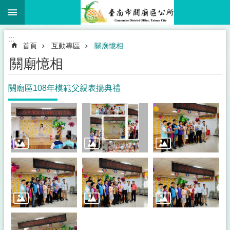
:::
跳到主要內容區塊
:::
首頁
互動專區
關廟憶相
關廟憶相
關廟區108年模範父親表揚典禮