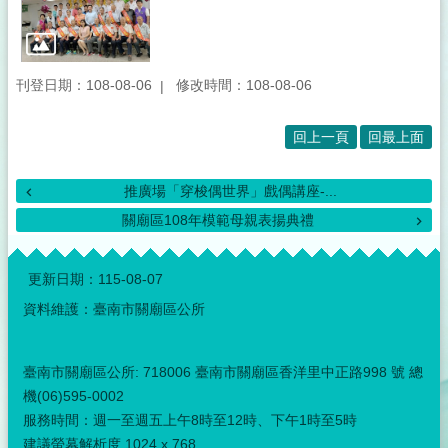
刊登日期：108-08-06
修改時間：108-08-06
回上一頁
回最上面
推廣場「穿梭偶世界」戲偶講座-...
關廟區108年模範母親表揚典禮
:::
更新日期：
115-08-07
資料維護：臺南市關廟區公所
臺南市關廟區公所: 718006 臺南市關廟區香洋里中正路998 號 總
機(06)595-0002
服務時間：週一至週五上午8時至12時、下午1時至5時
建議螢幕解析度 1024 x 768