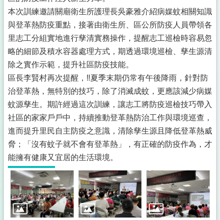
所
本次訓練邀請關廟衛生所護理長吳豪雅介紹病媒蚊相關知識
介
紹
與登革熱防疫重點，接著由衛生所、區公所防疫人員帶領各
里志工分組實地進行孳清實務操作，提醒志工巡檢時容易忽
登
略的細節及積水容器處理方式，期透過環境巡檢、孳生源清
革
熱
除之實作示範，提升社區防疫技能。
防
區長李賢村再次提醒，‼️夏季末期仍常有午後降雨，針對防
治
治登革熱，無特別的技巧，除了消滅成蚊，更應該減少病媒
專
區
蚊源孳生。期許經過這次訓練，讓志工將防疫巡檢技巧帶入
及
社區的家家戶戶中，持續推動登革熱防治工作與環境巡查，
預
進而提升里民自主防疫之意識，清除孳生源且降低登革熱威
防
脅；「沒有蚊子就不會有登革熱」，有正確的防疫作為，才
注
射
能擁有健康又宜居的生活環境。
疫
苗
接
種
便