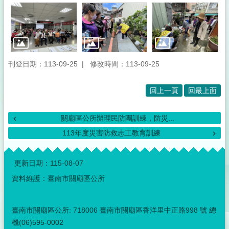
民
服
務
鄰
里
刊登日期：113-09-25
修改時間：113-09-25
走
訪
回上一頁
回最上面
政
府
關廟區公所辦理民防團訓練，防災...
資
訊
113年度災害防救志工教育訓練
公
:::
開
更新日期：
115-08-07
公
資料維護：臺南市關廟區公所
開
資
訊
臺南市關廟區公所: 718006 臺南市關廟區香洋里中正路998 號 總
機(06)595-0002
關