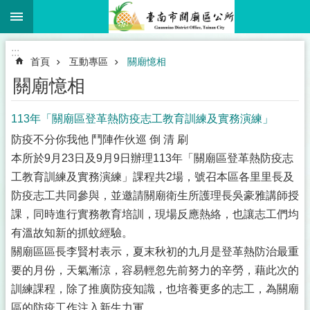
:::
跳到主要內容區塊
搜
尋
進
:::
階
首頁
互動專區
關廟憶相
搜
尋
關廟憶相
113年「關廟區登革熱防疫志工教育訓練及實務演練」
防疫不分你我他 鬥陣作伙巡 倒 清 刷
市
本所於9月23日及9月9日辦理113年「關廟區登革熱防疫志
民
卡
工教育訓練及實務演練」課程共2場，號召本區各里里長及
專
防疫志工共同參與，並邀請關廟衛生所護理長吳豪雅講師授
區
課，同時進行實務教育培訓，現場反應熱絡，也讓志工們均
認
有溫故知新的抓蚊經驗。
識
關廟區區長李賢村表示，夏末秋初的九月是登革熱防治最重
關
要的月份，天氣漸涼，容易輕忽先前努力的辛勞，藉此次的
廟
訓練課程，除了推廣防疫知識，也培養更多的志工，為關廟
公
區的防疫工作注入新生力軍。