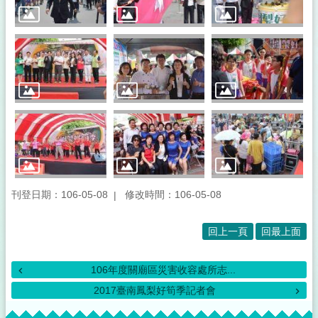
所
介
紹
登
革
熱
防
治
專
區
及
預
防
刊登日期：106-05-08
修改時間：106-05-08
注
射
回上一頁
回最上面
疫
苗
接
106年度關廟區災害收容處所志...
種
2017臺南鳳梨好筍季記者會
便
:::