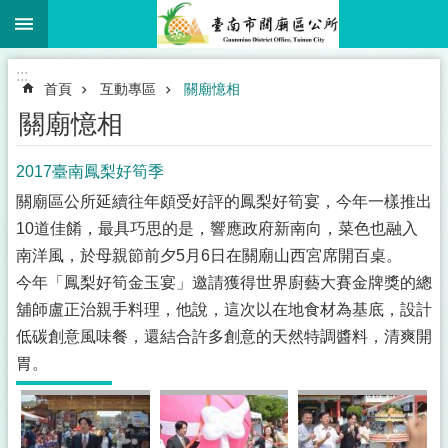
:::
跳到主要內容區塊
搜
尋
進
:::
階
首頁
互動專區
關廟憶相
搜
尋
關廟憶相
2017臺南鳳梨好筍季
關廟區公所延續往年頗受好評的鳳梨好筍宴，今年一樣推出
市
10道佳餚，最具巧思的是，響應政府新南向，菜色也融入
民
卡
南洋風，於母親節前夕5月6日在關廟山西宮席開百桌。
專
今年「鳳梨好筍金玉宴」邀請獲得世界廚藝大賽金牌獎的總
區
舖師盧正治親手料理，他說，這次以在地食材為基底，設計
認
低碳創意風味餐，還結合許多創意的天然特調醬料，清爽開
識
胃。
關
廟
公