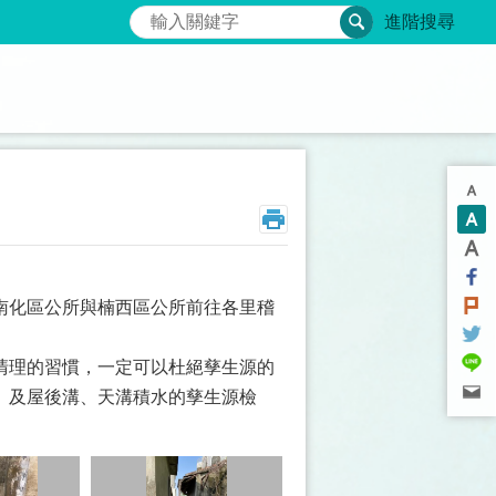
搜尋
進階搜尋
南化區公所與楠西區公所前往各里稽
清理的習慣，一定可以杜絕孳生源的
」及屋後溝、天溝積水的孳生源檢