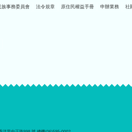
民族事務委員會
法令規章
原住民權益手冊
申辦業務
社
里中正路998 號 總機(06)595-0002