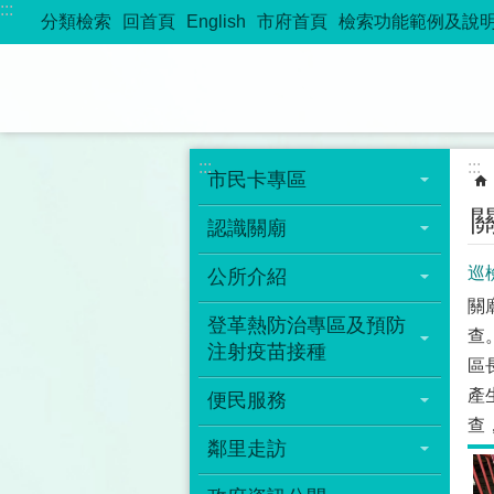
:::
跳到主要內容區塊
分類檢索
回首頁
English
市府首頁
檢索功能範例及說
:::
:::
市民卡專區
認識關廟
巡
公所介紹
關
登革熱防治專區及預防
查
注射疫苗接種
區
產
便民服務
查
鄰里走訪