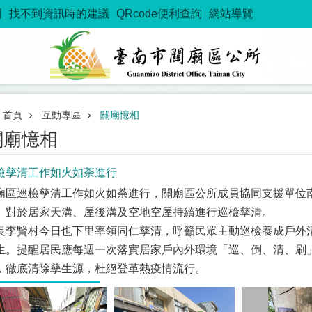
明
找不到資訊時的建議
QRcode便利查詢
網站導覽
首頁
互動專區
關廟憶相
關廟憶相
檢孳清工作如火如荼進行
廟區巡檢孳清工作如火如荼進行，關廟區公所成員協同支援單位
。對於居家天溝、屋後溝及空地空屋持續進行巡檢孳清。
長李賢村今日也下里率領同仁孳清，呼籲民眾主動巡檢養成戶外
生。提醒居民應每週一次落實居家戶內外環境「巡、倒、清、刷
，徹底清除孳生源，杜絕登革熱疫情流行。