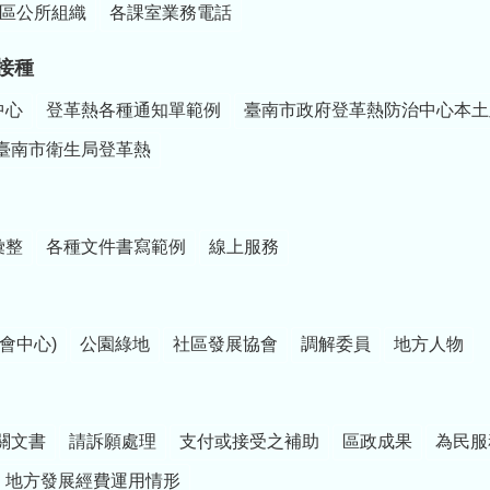
區公所組織
各課室業務電話
接種
中心
登革熱各種通知單範例
臺南市政府登革熱防治中心本土
臺南市衛生局登革熱
彙整
各種文件書寫範例
線上服務
會中心)
公園綠地
社區發展協會
調解委員
地方人物
關文書
請訴願處理
支付或接受之補助
區政成果
為民服
地方發展經費運用情形