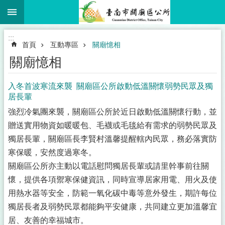
:::
跳到主要內容區塊
:::
首頁
互動專區
關廟憶相
關廟憶相
入冬首波寒流來襲 關廟區公所啟動低溫關懷弱勢民眾及獨
居長輩
強烈冷氣團來襲，關廟區公所於近日啟動低溫關懷行動，並
贈送實用物資如暖暖包、毛襪或毛毯給有需求的弱勢民眾及
獨居長輩，關廟區長李賢村溫馨提醒轄內民眾，務必落實防
寒保暖，安然度過寒冬。
關廟區公所亦主動以電話慰問獨居長輩或請里幹事前往關
懷，提供各項禦寒保健資訊，同時宣導居家用電、用火及使
用熱水器等安全，防範一氧化碳中毒等意外發生，期許每位
獨居長者及弱勢民眾都能夠平安健康，共同建立更加溫馨宜
居、友善的幸福城市。