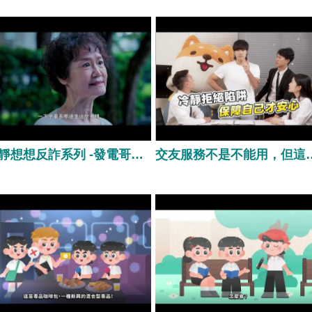
無法控制生活，嚴重可能有致
❌「加這個群組一起操作，有老
風險，毒防中心個管師有教過
帶單！」 ❌「先試試看小額就
拒毒五招」可以幫助我們破
好，很快出金！」 🔎 但實際上
，若不小心誤食來路不明的食
✔️操作平台是假的或無執照 ✔️
或藥品後感到身體不適，出現
看到的都是假獲利截圖 ✔️你一
覺、妄想、全身癱軟無力等症
匯款或入金就拿不回來 👮‍♂️ 警方
請盡速就醫（119），如發現親
醒： 🔹不輕易加不認識的人 🔹
有使用毒品情形，可撥打毒品
分享個資和銀行資料 🔹遇到誘
害防制中心諮詢專線 0800-770-
投資要三思 🔹有疑問就向反詐
冷靜想想反詐系列 -發電哥范揚琪【投資群組多詐騙 房產抵押別大意】發電哥范揚琪
交友服務不是不能用，
85（請請您，幫幫我），由專業
位求證
員提供諮詢，諮詢內容全程保
。