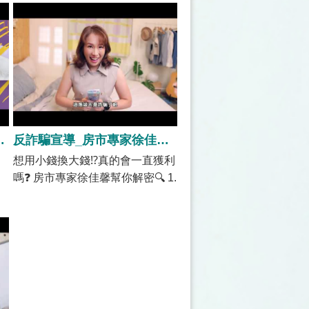
求職防騙 2分鐘
反詐騙宣導_房市專家徐佳馨-被害者心境
想用小錢換大錢⁉️真的會一直獲利
嗎❓ 房市專家徐佳馨幫你解密🔍 1.
小錢換大錢高風險 2. 詐騙會用各
種名目要你買單 3. 投資請向證券
業等實體公司多方查證 一起分享
出去，讓更多人知道，防範詐騙