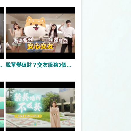
師
：
你
旦
提
不
導
單
但這些風險你一定要懂
脫單變破財？交友服務3個暗黑話術曝光