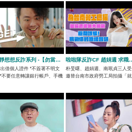
冷靜想想反詐系列 -【勿當詐騙集團幫兇 小心保管證件帳戶】
啦啦隊反詐CF 趙娟週 
不出借個人證件 *不簽署不明文
朴旻曙、趙娟週、南珉貞三人受
 *不要任意轉讓銀行帳戶、手機
邀替台南市政府勞工局拍攝「就
號或未過戶車輛！
業隱私」、「求職防騙」、「薪
資揭示」三大主題宣導短片。