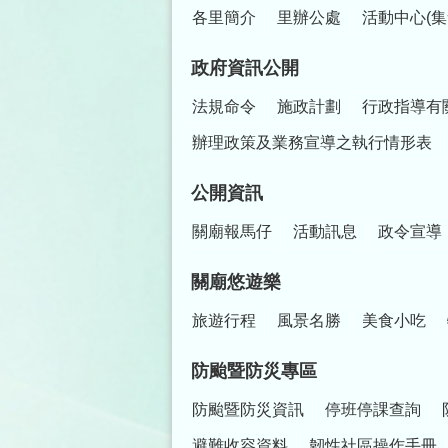
各里簡介
里辦公處
活動中心(集
政府資訊公開
法規命令
施政計劃
行政指導有
辦理政策及業務宣導之執行情形表
公開資訊
關廟報馬仔
活動訊息
政令宣導
關廟悠遊樂
旅遊行程
風景名勝
美食小吃
防颱暨防災專區
防颱暨防災資訊
停班停課查詢
避難收容資料
韌性社區操作手冊