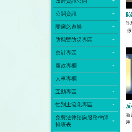
政府資訊公開
公開資訊
詐
關廟悠遊樂
假
友
防颱暨防災專區
入
會計專區
查
1
廉政專欄
資
資
人事專欄
你
ht
互動專區
si
性別主流化專區
所
新
免費法律諮詢服務律師
用
排班表
但