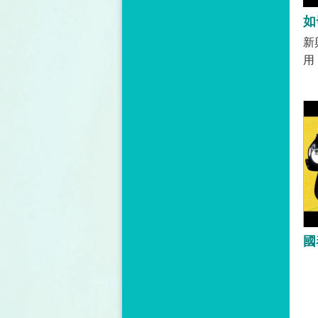
新
用
但
你
死
「
解
品
幻
狀
友
危
8
人
密