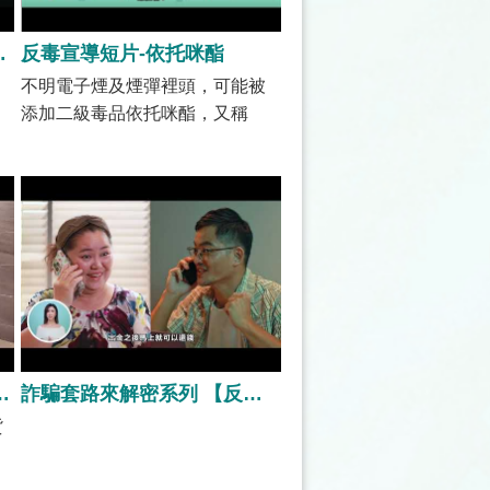
通電話的不眠不休真實日常
反毒宣導短片-依托咪酯
不明電子煙及煙彈裡頭，可能被
添加二級毒品依托咪酯，又稱
「睡眠煙彈」、「喪屍煙彈」，
使用後可能導致情緒易怒、行為
無法控制、語無倫次等，引發類
似殭屍全身顫抖、無法站立、失
去意識，不但造成身體的危害，
嚴重可能會導致呼吸衰竭、昏迷
甚至有死亡風險。因為毒品可能
偽裝在各種型態中，有時候在朋
友的邀請下誤用，或是誤食了陌
生人提供來路不明的餅乾糖果，
裝對你有好感，等取得信任後再引導你投資期貨或保證金交易。
詐騙套路來解密系列 【反詐騙宣導_財經名人安娜-假代書投資詐騙】
都有可能會造成身體不可逆的傷
貨
害及影響呢！
」