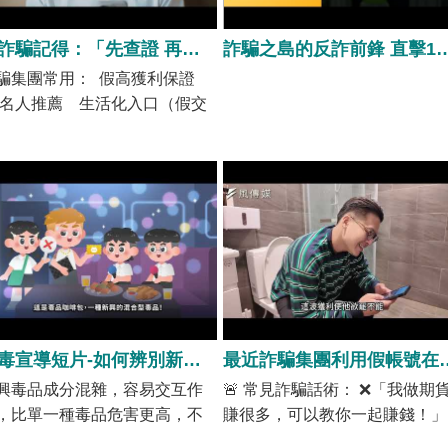
防詐騙記得：「先查證 再投資」
詐騙之島的反詐前鋒 直擊165接線員日接1500
騙集團常用： 假高獲利保證
名人推薦 生活化入口（假交
・裝熟・社群） 最後誘你加
 LINE 群組詐財⋯ 記得：「先
證 再投資」才是王道！ ➡︎ 用
65 官網或專線查詢可疑網站/投
廣告 ➡︎ 不給陌生人 LINE 金融
訊 ➡︎ 投資請透過合法券商 保護
的財產，不給詐騙可趁之機！
tps://youtu.be/dvBrE3UlmOU?
=hC7vJAEFfNvL1Nt3 關廟區公
用心守護每一位鄉親
反毒宣導短片-如何辨別新興毒品
最近詐騙集團利用假帳號在交友平台或社群媒體上搭訕，先假
興毒品成分混雜，容易交互作
🚨 常見詐騙話術： ❌「我做期
，比單一種毒品危害更高，不
賺很多，可以教你一起賺錢！」
影響身體和大腦，成癮後會讓
❌「跟我投資，很快就能翻倍！