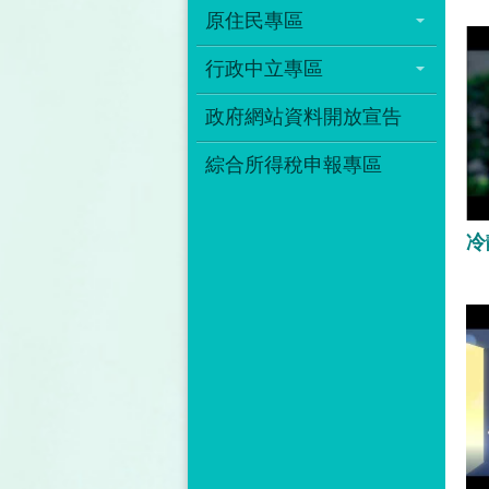
你
原住民專區
死
行政中立專區
「
解
政府網站資料開放宣告
品
幻
綜合所得稅申報專區
狀
友
危
8
人
密