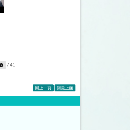
結簡訊】
/
41
或
回上一頁
回最上面
對