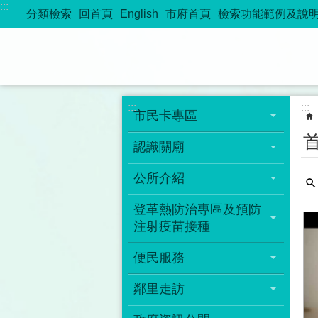
:::
跳到主要內容區塊
分類檢索
回首頁
English
市府首頁
檢索功能範例及說
:::
:::
市民卡專區
認識關廟
公所介紹
登革熱防治專區及預防
注射疫苗接種
便民服務
鄰里走訪