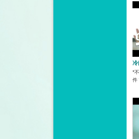
*
件
門