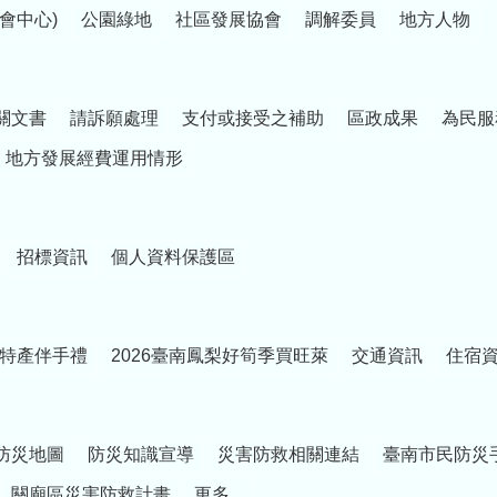
會中心)
公園綠地
社區發展協會
調解委員
地方人物
關文書
請訴願處理
支付或接受之補助
區政成果
為民服
地方發展經費運用情形
招標資訊
個人資料保護區
特產伴手禮
2026臺南鳳梨好筍季買旺萊
交通資訊
住宿
防災地圖
防災知識宣導
災害防救相關連結
臺南市民防災
關廟區災害防救計畫
更多...