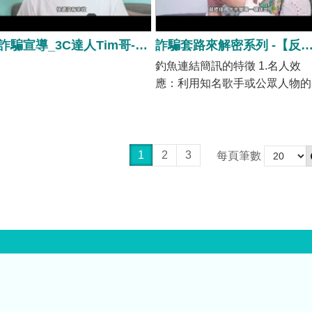
反詐騙宣導_3C達人Tim哥-假網拍(15秒)
詐騙套路來解密系列 -【反詐騙宣導_金曲歌姬舞思愛-釣魚連
釣魚連結簡訊的特徵 1.名人效
應：利用知名歌手或公眾人物的
名義，增加可信度。 2.緊急感：
簡訊內容常常會製造緊迫感，讓
人感到必須立即行動。 3.誘人的
優惠：提供看似無法拒絕的優惠
1
2
3
每頁筆數
或獎品，吸引受害者點擊連結。
4.不明來源：簡訊發送者的號碼
名稱不明，或是來自不熟悉的號
碼。 防範措施 1.不隨意點擊：
於不明簡訊中的連結，應保持警
惕，避免隨意點擊。 2.核實來
源：若收到涉及名人的簡訊，應
透過官方渠道核實其真實性。 3.
使用安全軟體：安裝防毒軟體，