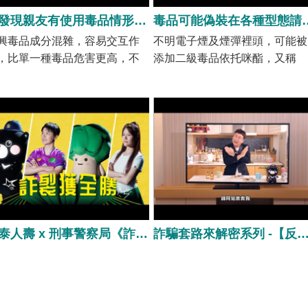
如發現親友有使用毒品情形，可撥打毒品危害防制中心諮詢專線 0800-770-885（請請您，幫幫我）
毒品可能偽裝在各
興毒品成分混雜，容易交互作
不明電子煙及煙彈裡頭，可能被
，比單一種毒品危害更高，不
添加二級毒品依托咪酯，又稱
影響身體和大腦，成癮後會讓
「睡眠煙彈」、「喪屍煙彈」，
無法控制生活，嚴重可能有致
使用後可能導致情緒易怒、行為
風險，毒防中心個管師有教過
無法控制、語無倫次等，引發類
拒毒五招」可以幫助我們破
似殭屍全身顫抖、無法站立、失
，若不小心誤食來路不明的食
去意識，不但造成身體的危害，
或藥品後感到身體不適，出現
嚴重可能會導致呼吸衰竭、昏迷
覺、妄想、全身癱軟無力等症
甚至有死亡風險。因為毒品可能
請盡速就醫（119），如發現親
偽裝在各種型態中，有時候在朋
有使用毒品情形，可撥打毒品
友的邀請下誤用，或是誤食了陌
害防制中心諮詢專線 0800-770-
生人提供來路不明的餅乾糖果，
國泰人壽 x 刑事警察局《詐裂獲全勝》Official Music Video (Ft.奧運國手 陳思羽)
詐騙套路來解密系列 -【反詐騙宣導_戲劇男星洪毛-猜猜
85（請請您，幫幫我），由專業
都有可能會造成身體不可逆的傷
員提供諮詢，諮詢內容全程保
害及影響呢！
。