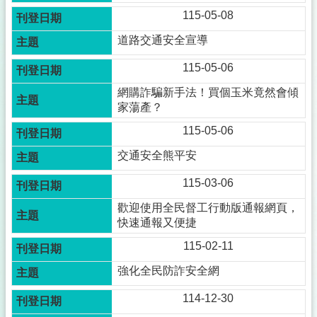
民
115-05-08
服
務
道路交通安全宣導
鄰
115-05-06
里
網購詐騙新手法！買個玉米竟然會傾
走
家蕩產？
訪
115-05-06
政
府
交通安全熊平安
資
訊
115-03-06
公
歡迎使用全民督工行動版通報網頁，
開
快速通報又便捷
公
115-02-11
開
資
強化全民防詐安全網
訊
114-12-30
關