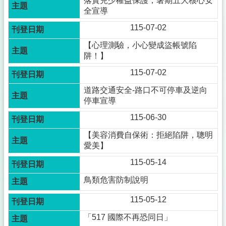
落實兒少權益保護，暑期五大核心安
所
全宣導
介
紹
115-07-02
登
【心理測驗，小心變成盜帳號陷
革
阱！】
熱
115-07-02
防
治
道路交通安全-路口不可停車及逆向
專
停車宣導
區
及
115-06-30
預
【美容消費自保術：拒絕陷阱，聰明
防
愛美】
注
射
115-05-14
疫
鳥類危害防制說明
苗
接
115-05-12
種
「517 國際不再恐同日」
便