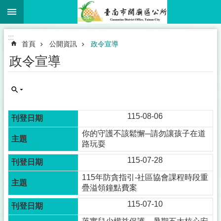
:::
跳到主要內容區塊
搜
尋
進
:::
階
首頁
公開資訊
政令宣導
搜
尋
政令宣導
市
民
115-08-06
卡
你的守護不該鬆懈─請勿讓孩子在道
專
路玩耍
區
115-07-28
認
識
115年防貪指引-社區協會課程時段重
關
疊溢領鐘點費案
廟
115-07-10
公