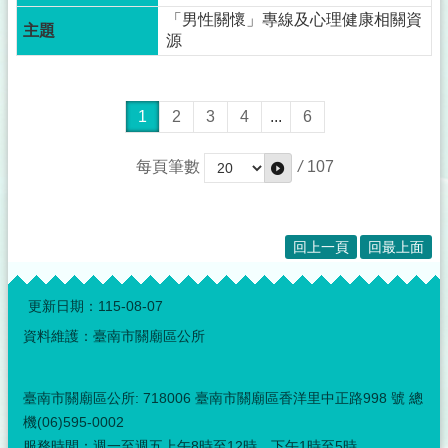
「男性關懷」專線及心理健康相關資
人
源
事
專
欄
1
2
3
4
...
6
互
動
每頁筆數
/
107
專
區
性
回上一頁
回最上面
別
主
:::
流
更新日期：
115-08-07
化
專
資料維護：臺南市關廟區公所
區
免
臺南市關廟區公所: 718006 臺南市關廟區香洋里中正路998 號 總
費
機(06)595-0002
法
服務時間：週一至週五上午8時至12時、下午1時至5時