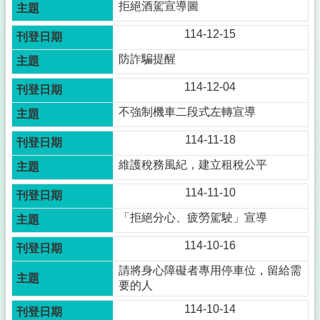
拒絕酒駕宣導圖
廟
悠
114-12-15
遊
樂
防詐騙提醒
防
114-12-04
颱
暨
不強制機車二段式左轉宣導
防
災
114-11-18
專
維護稅務風紀，建立租稅公平
區
114-11-10
會
計
「拒絕分心、疲勞駕駛」宣導
專
區
114-10-16
廉
請將身心障礙者專用停車位，留給需
政
要的人
專
114-10-14
欄